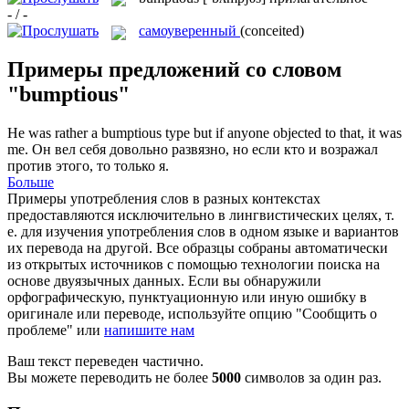
- / -
самоуверенный
(conceited)
Примеры предложений со словом
"bumptious"
He was rather a
bumptious
type but if anyone objected to that, it was
me.
Он вел себя довольно развязно, но если кто и возражал
против этого, то только я.
Больше
Примеры употребления слов в разных контекстах
предоставляются исключительно в лингвистических целях, т.
е. для изучения употребления слов в одном языке и вариантов
их перевода на другой. Все образцы собраны автоматически
из открытых источников с помощью технологии поиска на
основе двуязычных данных. Если вы обнаружили
орфографическую, пунктуационную или иную ошибку в
оригинале или переводе, используйте опцию "Сообщить о
проблеме" или
напишите нам
Ваш текст переведен частично.
Вы можете переводить не более
5000
символов за один раз.