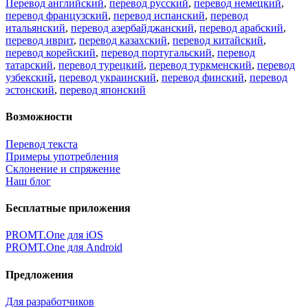
Перевод английский
,
перевод русский
,
перевод немецкий
,
перевод французский
,
перевод испанский
,
перевод
итальянский
,
перевод азербайджанский
,
перевод арабский
,
перевод иврит
,
перевод казахский
,
перевод китайский
,
перевод корейский
,
перевод португальский
,
перевод
татарский
,
перевод турецкий
,
перевод туркменский
,
перевод
узбекский
,
перевод украинский
,
перевод финский
,
перевод
эстонский
,
перевод японский
Возможности
Перевод текста
Примеры употребления
Склонение и спряжение
Наш блог
Бесплатные приложения
PROMT.One для iOS
PROMT.One для Android
Предложения
Для разработчиков