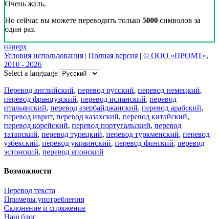
Очень жаль,
Но сейчас вы можете переводить только
5000
символов за
один раз.
наверх
Условия использования
|
Полная версия
|
© ООО «ПРОМТ»,
2010 - 2026
Select a language
Перевод английский
,
перевод русский
,
перевод немецкий
,
перевод французский
,
перевод испанский
,
перевод
итальянский
,
перевод азербайджанский
,
перевод арабский
,
перевод иврит
,
перевод казахский
,
перевод китайский
,
перевод корейский
,
перевод португальский
,
перевод
татарский
,
перевод турецкий
,
перевод туркменский
,
перевод
узбекский
,
перевод украинский
,
перевод финский
,
перевод
эстонский
,
перевод японский
Возможности
Перевод текста
Примеры употребления
Склонение и спряжение
Наш блог