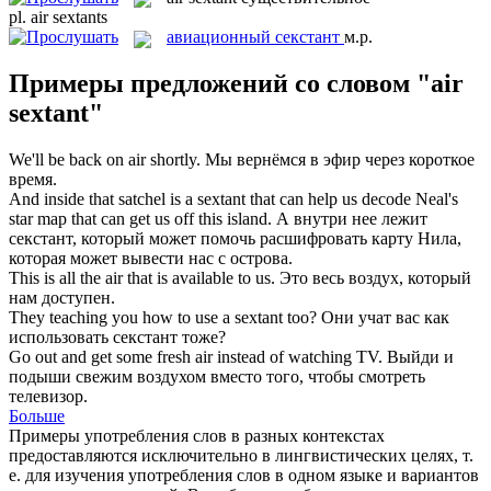
pl.
air sextants
авиационный секстант
м.р.
Примеры предложений со словом "air
sextant"
We'll be back on
air
shortly.
Мы вернёмся в
эфир
через короткое
время.
And inside that satchel is a
sextant
that can help us decode Neal's
star map that can get us off this island.
А внутри нее лежит
секстант
, который может помочь расшифровать карту Нила,
которая может вывести нас с острова.
This is all the
air
that is available to us.
Это весь
воздух
, который
нам доступен.
They teaching you how to use a
sextant
too?
Они учат вас как
использовать
секстант
тоже?
Go out and get some fresh
air
instead of watching TV.
Выйди и
подыши свежим
воздухом
вместо того, чтобы смотреть
телевизор.
Больше
Примеры употребления слов в разных контекстах
предоставляются исключительно в лингвистических целях, т.
е. для изучения употребления слов в одном языке и вариантов