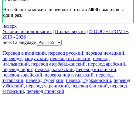
Но сейчас вы можете переводить только
5000
символов за
один раз.
наверх
Условия использования
|
Полная версия
|
© ООО «ПРОМТ»,
2010 - 2026
Select a language
Перевод английский
,
перевод русский
,
перевод немецкий
,
перевод французский
,
перевод испанский
,
перевод
итальянский
,
перевод азербайджанский
,
перевод арабский
,
перевод иврит
,
перевод казахский
,
перевод китайский
,
перевод корейский
,
перевод португальский
,
перевод
татарский
,
перевод турецкий
,
перевод туркменский
,
перевод
узбекский
,
перевод украинский
,
перевод финский
,
перевод
эстонский
,
перевод японский
Возможности
Перевод текста
Примеры употребления
Склонение и спряжение
Наш блог