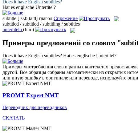
Does it have English
subtitles
?
Hat es englische
Untertitel
?
subtitle
[ˈsʌbˌtaɪtl]
глагол
Спряжение
subtitled / subtitled / subtitling / subtitles
untertiteln
(film)
Примеры предложений со словом "subtit
Does it have English
subtitles
?
Hat es englische
Untertitel
?
Примеры употребления слов в разных контекстах предоставляют
другой. Все образцы собраны автоматически из открытых ист
или иную ошибку в оригинале или переводе, используйте опц
PROMT Expert NMT
Переводчик для переводчиков
СКАЧАТЬ