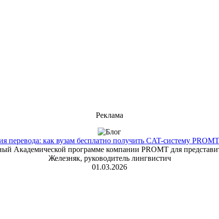
Реклама
 перевода: как вузам бесплатно получить CAT-систему PROMT T
енный Академической программе компании PROMT для представит
Железняк, руководитель лингвистич
01.03.2026