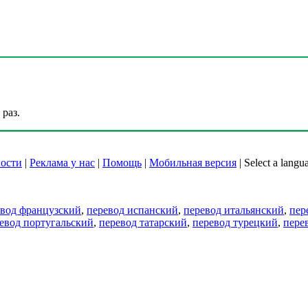
раз.
ости
|
Реклама у нас
|
Помощь
|
Мобильная версия
|
Select a langu
евод французский
,
перевод испанский
,
перевод итальянский
,
пер
евод португальский
,
перевод татарский
,
перевод турецкий
,
пере