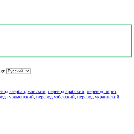
age
евод азербайджанский
,
перевод арабский
,
перевод иврит
,
вод туркменский
,
перевод узбекский
,
перевод украинский
,