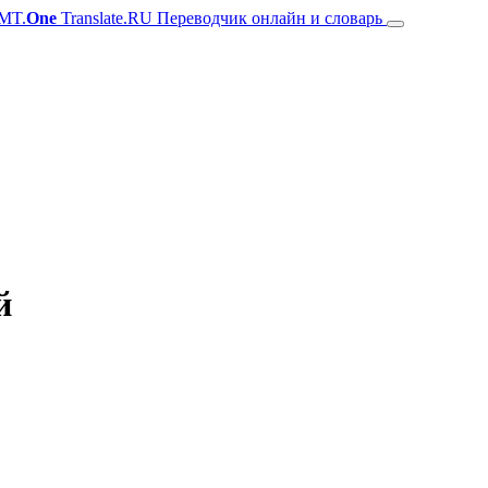
MT.
One
Translate.RU Переводчик онлайн и словарь
й