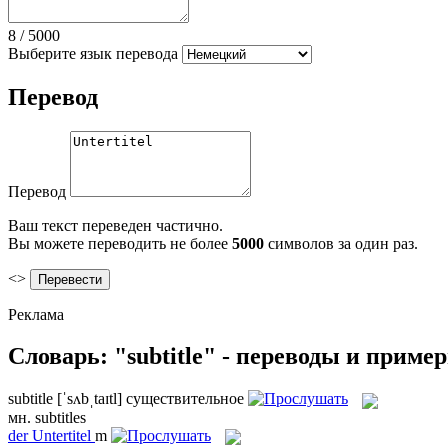
8
/
5000
Выберите язык перевода
Перевод
Перевод
Ваш текст переведен частично.
Вы можете переводить не более
5000
символов за один раз.
<>
Реклама
Словарь: "subtitle" - переводы и приме
subtitle
[ˈsʌbˌtaɪtl]
существительное
мн.
subtitles
der
Untertitel
m