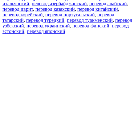
итальянский
,
перевод азербайджанский
,
перевод арабский
,
перевод иврит
,
перевод казахский
,
перевод китайский
,
перевод корейский
,
перевод португальский
,
перевод
татарский
,
перевод турецкий
,
перевод туркменский
,
перевод
узбекский
,
перевод украинский
,
перевод финский
,
перевод
эстонский
,
перевод японский
Возможности
Перевод текста
Примеры употребления
Склонение и спряжение
Наш блог
Бесплатные приложения
PROMT.One для iOS
PROMT.One для Android
Предложения
Для разработчиков