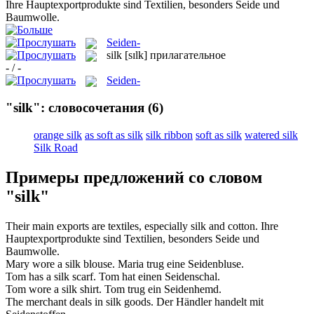
Ihre Hauptexportprodukte sind Textilien, besonders
Seide
und
Baumwolle.
Seiden-
silk
[sɪlk]
прилагательное
- / -
Seiden-
"silk": словосочетания
(6)
orange silk
as soft as silk
silk ribbon
soft as silk
watered silk
Silk Road
Примеры предложений со словом
"silk"
Their main exports are textiles, especially
silk
and cotton.
Ihre
Hauptexportprodukte sind Textilien, besonders
Seide
und
Baumwolle.
Mary wore a
silk
blouse.
Maria trug eine Seidenbluse.
Tom has a
silk
scarf.
Tom hat einen Seidenschal.
Tom wore a
silk
shirt.
Tom trug ein Seidenhemd.
The merchant deals in
silk
goods.
Der Händler handelt mit