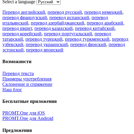
Select a language
Перевод английский
,
перевод русский
,
перевод немецкий
,
перевод французский
,
перевод испанский
,
перевод
итальянский
,
перевод азербайджанский
,
перевод арабский
,
перевод иврит
,
перевод казахский
,
перевод китайский
,
перевод корейский
,
перевод португальский
,
перевод
татарский
,
перевод турецкий
,
перевод туркменский
,
перевод
узбекский
,
перевод украинский
,
перевод финский
,
перевод
эстонский
,
перевод японский
Возможности
Перевод текста
Примеры употребления
Склонение и спряжение
Наш блог
Бесплатные приложения
PROMT.One для iOS
PROMT.One для Android
Предложения