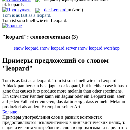
pl.
leopards
der
Leopard
m
(zool)
Tom is as fast as a
leopard
.
Tom ist so schnell wie ein
Leopard
.
"leopard": словосочетания
(3)
snow leopard
snow leopard server
snow leopard worshop
Примеры предложений со словом
"leopard"
Tom is as fast as a
leopard
.
Tom ist so schnell wie ein
Leopard
.
A black panther can be a jaguar or
leopard
, but in either case it has a
gene that causes it to produce more melanin than other specimens.
Ein schwarzer Panther kann ein Jaguar oder ein
Leopard
sein, aber
auf jeden Fall hat er ein Gen, das dafür sorgt, dass er mehr Melanin
produziert als andere Exemplare seiner Art.
Больше
Примеры употребления слов в разных контекстах
предоставляются исключительно в лингвистических целях, т.
е. для изучения употребления слов в одном языке и вариантов