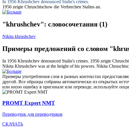
In 1956
Khrushchev
denounced Stalin's crimes.
1956 zeigte
Chruschtschow
die Verbrechen Stalins an.
"khrushchev": словосочетания
(1)
Nikita khrushchev
Примеры предложений со словом "khru
In 1956
Khrushchev
denounced Stalin's crimes.
1956 zeigte
Chrusch
Nikita
Khrushchev
was at the height of his powers.
Nikita
Chruschts
Примеры употребления слов в разных контекстах предоставляют
другой. Все образцы собраны автоматически из открытых ист
или иную ошибку в оригинале или переводе, используйте опц
PROMT Expert NMT
Переводчик для переводчиков
СКАЧАТЬ