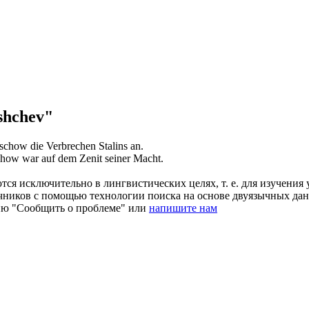
shchev"
tschow
die Verbrechen Stalins an.
chow
war auf dem Zenit seiner Macht.
ся исключительно в лингвистических целях, т. е. для изучения 
очников с помощью технологии поиска на основе двуязычных д
ию "Сообщить о проблеме" или
напишите нам