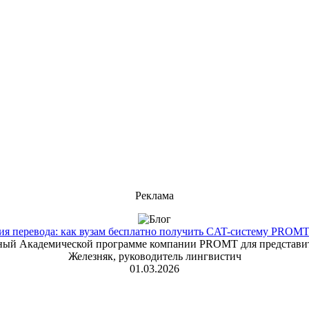
Реклама
 перевода: как вузам бесплатно получить CAT-систему PROMT T
енный Академической программе компании PROMT для представит
Железняк, руководитель лингвистич
01.03.2026