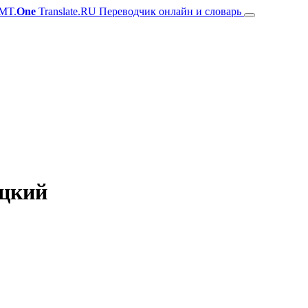
MT.
One
Translate.RU Переводчик онлайн и словарь
ецкий