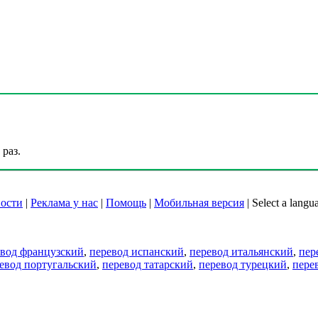
раз.
ости
|
Реклама у нас
|
Помощь
|
Мобильная версия
|
Select a langu
евод французский
,
перевод испанский
,
перевод итальянский
,
пер
евод португальский
,
перевод татарский
,
перевод турецкий
,
пере