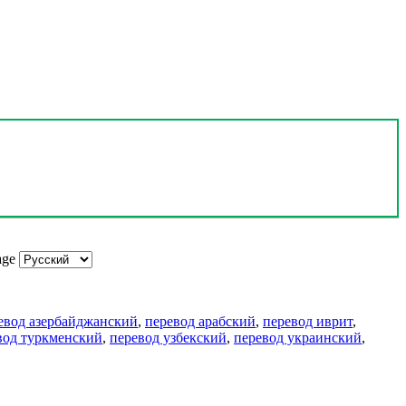
age
евод азербайджанский
,
перевод арабский
,
перевод иврит
,
вод туркменский
,
перевод узбекский
,
перевод украинский
,