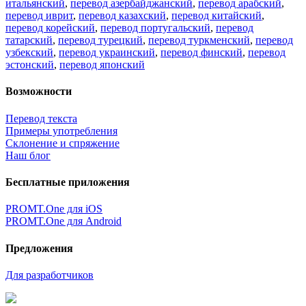
итальянский
,
перевод азербайджанский
,
перевод арабский
,
перевод иврит
,
перевод казахский
,
перевод китайский
,
перевод корейский
,
перевод португальский
,
перевод
татарский
,
перевод турецкий
,
перевод туркменский
,
перевод
узбекский
,
перевод украинский
,
перевод финский
,
перевод
эстонский
,
перевод японский
Возможности
Перевод текста
Примеры употребления
Склонение и спряжение
Наш блог
Бесплатные приложения
PROMT.One для iOS
PROMT.One для Android
Предложения
Для разработчиков