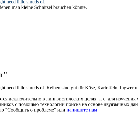
ht need little shreds of.
enen man kleine Schnitzel brauchen könnte.
r"
ht need little shreds of.
Reiben sind gut für Käse, Kartoffeln,
Ingwer
un
ся исключительно в лингвистических целях, т. е. для изучения 
очников с помощью технологии поиска на основе двуязычных д
ию "Сообщить о проблеме" или
напишите нам