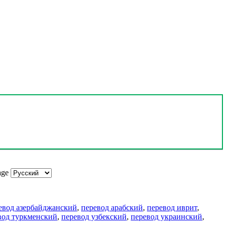
age
евод азербайджанский
,
перевод арабский
,
перевод иврит
,
вод туркменский
,
перевод узбекский
,
перевод украинский
,