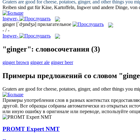
Graters are good for cheese, potatoes,
ginger
, and other things you mig
Reiben sind gut für Käse, Kartoffeln,
Ingwer
und andere Dinge, von d
Ingwer-
ginger
[ˈdʒɪndʒə]
прилагательное
- / -
Ingwer-
"ginger": словосочетания
(3)
ginger brown
ginger ale
ginger beer
Примеры предложений со словом "ginge
Graters are good for cheese, potatoes,
ginger
, and other things you mig
Примеры употребления слов в разных контекстах предоставляют
другой. Все образцы собраны автоматически из открытых ист
или иную ошибку в оригинале или переводе, используйте опц
PROMT Expert NMT