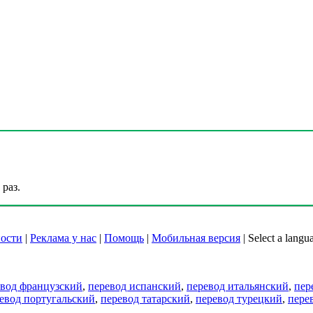
раз.
ости
|
Реклама у нас
|
Помощь
|
Мобильная версия
|
Select a langu
евод французский
,
перевод испанский
,
перевод итальянский
,
пер
евод португальский
,
перевод татарский
,
перевод турецкий
,
пере