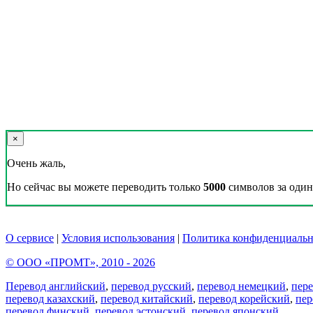
×
Очень жаль,
Но сейчас вы можете переводить только
5000
символов за один 
О сервисе
|
Условия использования
|
Политика конфиденциальн
© ООО «ПРОМТ», 2010 - 2026
Перевод английский
,
перевод русский
,
перевод немецкий
,
пер
перевод казахский
,
перевод китайский
,
перевод корейский
,
пер
перевод финский
,
перевод эстонский
,
перевод японский