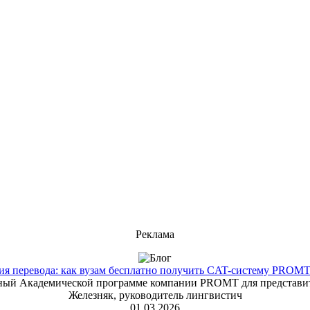
Реклама
 перевода: как вузам бесплатно получить CAT-систему PROMT T
енный Академической программе компании PROMT для представит
Железняк, руководитель лингвистич
01.03.2026