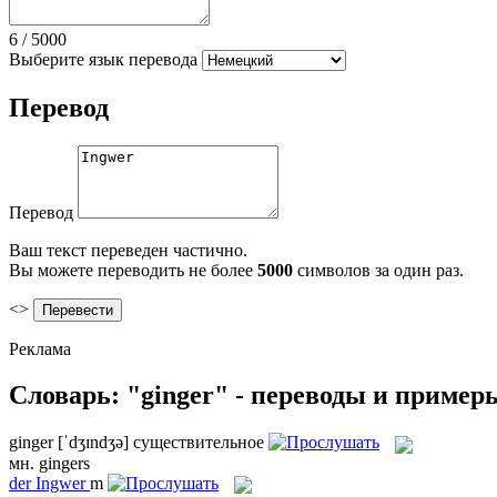
6
/
5000
Выберите язык перевода
Перевод
Перевод
Ваш текст переведен частично.
Вы можете переводить не более
5000
символов за один раз.
<>
Реклама
Словарь: "ginger" - переводы и пример
ginger
[ˈdʒɪndʒə]
существительное
мн.
gingers
der
Ingwer
m