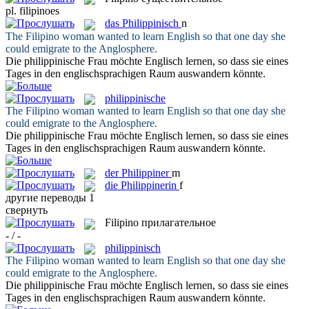
pl.
filipinoes
das
Philippinisch
n
The
Filipino
woman wanted to learn English so that one day she
could emigrate to the Anglosphere.
Die
philippinische
Frau möchte Englisch lernen, so dass sie eines
Tages in den englischsprachigen Raum auswandern könnte.
philippinische
The
Filipino
woman wanted to learn English so that one day she
could emigrate to the Anglosphere.
Die
philippinische
Frau möchte Englisch lernen, so dass sie eines
Tages in den englischsprachigen Raum auswandern könnte.
der
Philippiner
m
die
Philippinerin
f
другие переводы
1
свернуть
Filipino
прилагательное
- / -
philippinisch
The
Filipino
woman wanted to learn English so that one day she
could emigrate to the Anglosphere.
Die
philippinische
Frau möchte Englisch lernen, so dass sie eines
Tages in den englischsprachigen Raum auswandern könnte.