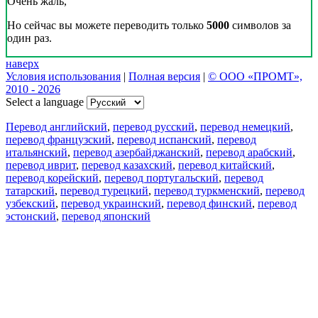
Очень жаль,
Но сейчас вы можете переводить только
5000
символов за
один раз.
наверх
Условия использования
|
Полная версия
|
© ООО «ПРОМТ»,
2010 - 2026
Select a language
Перевод английский
,
перевод русский
,
перевод немецкий
,
перевод французский
,
перевод испанский
,
перевод
итальянский
,
перевод азербайджанский
,
перевод арабский
,
перевод иврит
,
перевод казахский
,
перевод китайский
,
перевод корейский
,
перевод португальский
,
перевод
татарский
,
перевод турецкий
,
перевод туркменский
,
перевод
узбекский
,
перевод украинский
,
перевод финский
,
перевод
эстонский
,
перевод японский
Возможности
Перевод текста
Примеры употребления
Склонение и спряжение
Наш блог