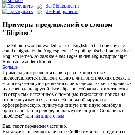
der
Philippiner
m
die
Philippinerin
f
Примеры предложений со словом
"filipino"
The
Filipino
woman wanted to learn English so that one day she
could emigrate to the Anglosphere.
Die
philippinische
Frau möchte
Englisch lernen, so dass sie eines Tages in den englischsprachigen
Raum auswandern könnte.
Больше
Примеры употребления слов в разных контекстах
предоставляются исключительно в лингвистических целях, т.
е. для изучения употребления слов в одном языке и вариантов
их перевода на другой. Все образцы собраны автоматически
из открытых источников с помощью технологии поиска на
основе двуязычных данных. Если вы обнаружили
орфографическую, пунктуационную или иную ошибку в
оригинале или переводе, используйте опцию "Сообщить о
проблеме" или
напишите нам
Ваш текст переведен частично.
Вы можете переводить не более
5000
символов за один раз.