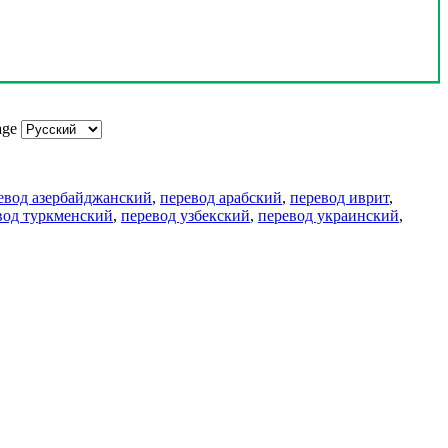
age
евод азербайджанский
,
перевод арабский
,
перевод иврит
,
вод туркменский
,
перевод узбекский
,
перевод украинский
,