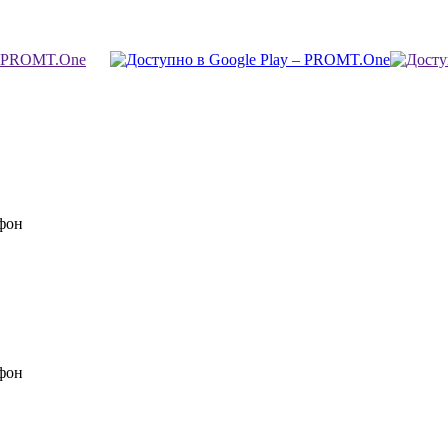
фон
фон