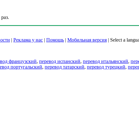
раз.
ости
|
Реклама у нас
|
Помощь
|
Мобильная версия
|
Select a langu
евод французский
,
перевод испанский
,
перевод итальянский
,
пер
евод португальский
,
перевод татарский
,
перевод турецкий
,
пере