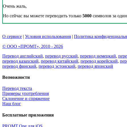
Очень жаль,
Но сейчас вы можете переводить только
5000
символов за один 
О сервисе
|
Условия использования
|
Политика конфиденциальн
© ООО «ПРОМТ», 2010 - 2026
Перевод английский
,
перевод русский
,
перевод немецкий
,
пер
перевод казахский
,
перевод китайский
,
перевод корейский
,
пер
перевод финский
,
перевод эстонский
,
перевод японский
Возможности
Перевод текста
Примеры употребления
Склонение и спряжение
Наш блог
Бесплатные приложения
PROMT.One для iOS