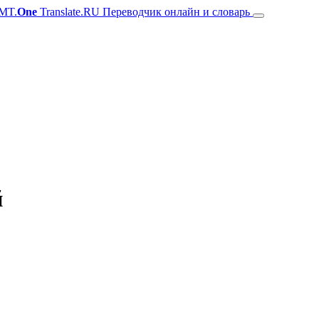
MT.
One
Translate.RU Переводчик онлайн и словарь
й