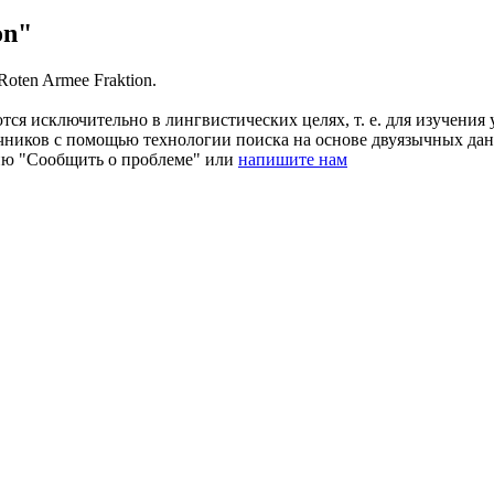
on"
r Roten Armee
Fraktion
.
ся исключительно в лингвистических целях, т. е. для изучения 
очников с помощью технологии поиска на основе двуязычных д
ию "Сообщить о проблеме" или
напишите нам