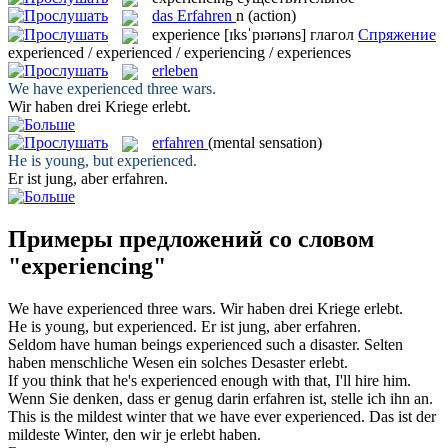
das
Erfahren
n
(action)
experience
[ɪksˈpɪərɪəns]
глагол
Спряжение
experienced / experienced / experiencing / experiences
erleben
We have
experienced
three wars.
Wir haben drei Kriege
erlebt
.
erfahren
(mental sensation)
He is young, but
experienced
.
Er ist jung, aber
erfahren
.
Примеры предложений со словом
"experiencing"
We have
experienced
three wars.
Wir haben drei Kriege
erlebt
.
He is young, but
experienced
.
Er ist jung, aber
erfahren
.
Seldom have human beings
experienced
such a disaster.
Selten
haben menschliche Wesen ein solches Desaster
erlebt
.
If you think that he's
experienced
enough with that, I'll hire him.
Wenn Sie denken, dass er genug darin
erfahren
ist, stelle ich ihn an.
This is the mildest winter that we have ever
experienced
.
Das ist der
mildeste Winter, den wir je
erlebt
haben.