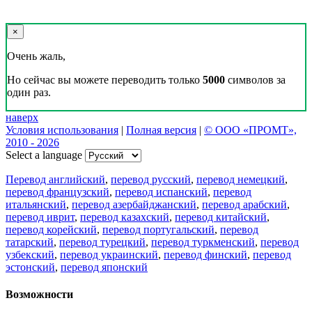
×
Очень жаль,
Но сейчас вы можете переводить только
5000
символов за
один раз.
наверх
Условия использования
|
Полная версия
|
© ООО «ПРОМТ»,
2010 - 2026
Select a language
Перевод английский
,
перевод русский
,
перевод немецкий
,
перевод французский
,
перевод испанский
,
перевод
итальянский
,
перевод азербайджанский
,
перевод арабский
,
перевод иврит
,
перевод казахский
,
перевод китайский
,
перевод корейский
,
перевод португальский
,
перевод
татарский
,
перевод турецкий
,
перевод туркменский
,
перевод
узбекский
,
перевод украинский
,
перевод финский
,
перевод
эстонский
,
перевод японский
Возможности