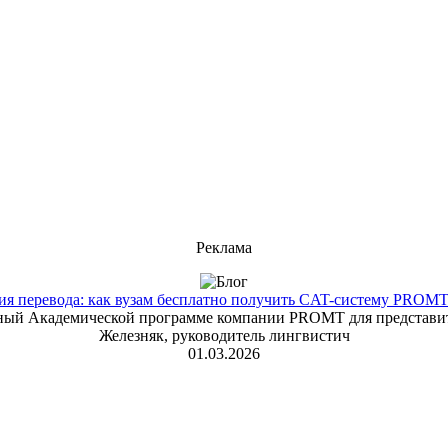
Реклама
 перевода: как вузам бесплатно получить CAT-систему PROMT T
енный Академической программе компании PROMT для представит
Железняк, руководитель лингвистич
01.03.2026