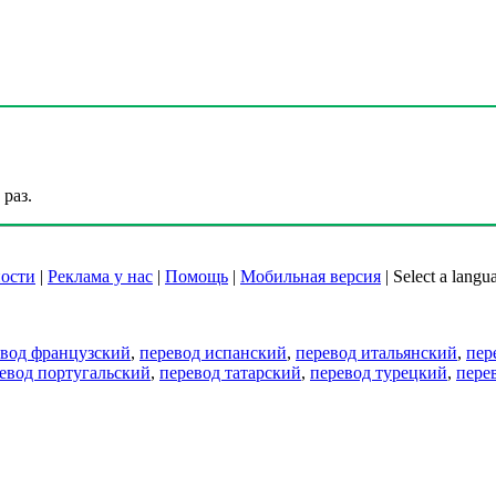
раз.
ости
|
Реклама у нас
|
Помощь
|
Мобильная версия
|
Select a langu
евод французский
,
перевод испанский
,
перевод итальянский
,
пер
евод португальский
,
перевод татарский
,
перевод турецкий
,
пере