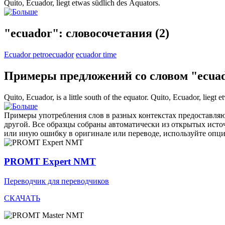
Quito,
Ecuador
, liegt etwas südlich des Äquators.
"ecuador": словосочетания
(2)
Ecuador petroecuador
ecuador time
Примеры предложений со словом "ecua
Quito,
Ecuador
, is a little south of the equator.
Quito,
Ecuador
, liegt 
Примеры употребления слов в разных контекстах предоставляют
другой. Все образцы собраны автоматически из открытых ист
или иную ошибку в оригинале или переводе, используйте опц
PROMT Expert NMT
Переводчик для переводчиков
СКАЧАТЬ