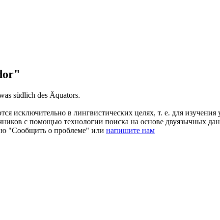
dor"
etwas südlich des Äquators.
ся исключительно в лингвистических целях, т. е. для изучения 
очников с помощью технологии поиска на основе двуязычных д
ию "Сообщить о проблеме" или
напишите нам