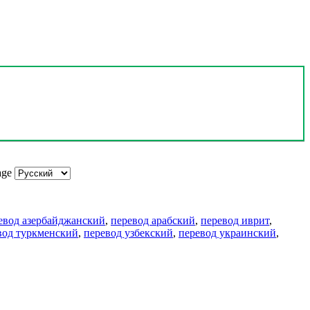
age
евод азербайджанский
,
перевод арабский
,
перевод иврит
,
вод туркменский
,
перевод узбекский
,
перевод украинский
,