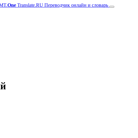
MT.
One
Translate.RU Переводчик онлайн и словарь
ий