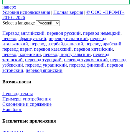
наверх
Условия использования
|
Полная версия
|
© ООО «ПРОМТ»,
2010 - 2026
Select a language
Перевод английский
,
перевод русский
,
перевод немецкий
,
перевод французский
,
перевод испанский
,
перевод
итальянский
,
перевод азербайджанский
,
перевод арабский
,
перевод иврит
,
перевод казахский
,
перевод китайский
,
перевод корейский
,
перевод португальский
,
перевод
татарский
,
перевод турецкий
,
перевод туркменский
,
перевод
узбекский
,
перевод украинский
,
перевод финский
,
перевод
эстонский
,
перевод японский
Возможности
Перевод текста
Примеры употребления
Склонение и спряжение
Наш блог
Бесплатные приложения