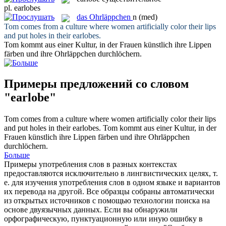
pl.
earlobes
das
Ohrläppchen
n
(med)
Tom comes from a culture where women artificially color their lips
and put holes in their
earlobes
.
Tom kommt aus einer Kultur, in der Frauen künstlich ihre Lippen
färben und ihre
Ohrläppchen
durchlöchern.
Примеры предложений со словом
"earlobe"
Tom comes from a culture where women artificially color their lips
and put holes in their
earlobes
.
Tom kommt aus einer Kultur, in der
Frauen künstlich ihre Lippen färben und ihre
Ohrläppchen
durchlöchern.
Больше
Примеры употребления слов в разных контекстах
предоставляются исключительно в лингвистических целях, т.
е. для изучения употребления слов в одном языке и вариантов
их перевода на другой. Все образцы собраны автоматически
из открытых источников с помощью технологии поиска на
основе двуязычных данных. Если вы обнаружили
орфографическую, пунктуационную или иную ошибку в