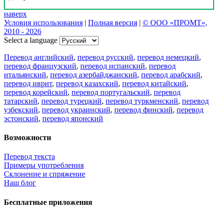
наверх
Условия использования
|
Полная версия
|
© ООО «ПРОМТ»,
2010 - 2026
Select a language
Перевод английский
,
перевод русский
,
перевод немецкий
,
перевод французский
,
перевод испанский
,
перевод
итальянский
,
перевод азербайджанский
,
перевод арабский
,
перевод иврит
,
перевод казахский
,
перевод китайский
,
перевод корейский
,
перевод португальский
,
перевод
татарский
,
перевод турецкий
,
перевод туркменский
,
перевод
узбекский
,
перевод украинский
,
перевод финский
,
перевод
эстонский
,
перевод японский
Возможности
Перевод текста
Примеры употребления
Склонение и спряжение
Наш блог
Бесплатные приложения