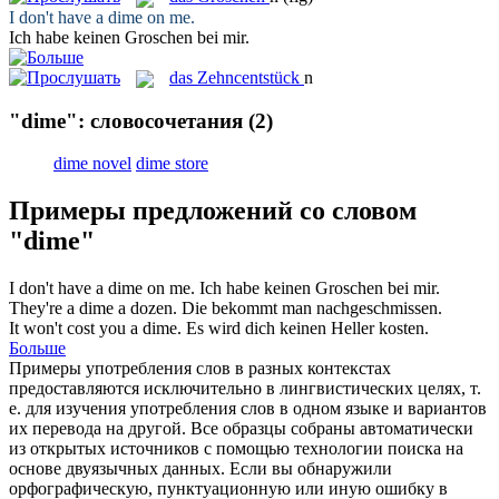
I don't have a
dime
on me.
Ich habe keinen
Groschen
bei mir.
das
Zehncentstück
n
"dime": словосочетания
(2)
dime novel
dime store
Примеры предложений со словом
"dime"
I don't have a
dime
on me.
Ich habe keinen
Groschen
bei mir.
They're a
dime
a dozen.
Die bekommt man nachgeschmissen.
It won't cost you a
dime
.
Es wird dich keinen Heller kosten.
Больше
Примеры употребления слов в разных контекстах
предоставляются исключительно в лингвистических целях, т.
е. для изучения употребления слов в одном языке и вариантов
их перевода на другой. Все образцы собраны автоматически
из открытых источников с помощью технологии поиска на
основе двуязычных данных. Если вы обнаружили
орфографическую, пунктуационную или иную ошибку в