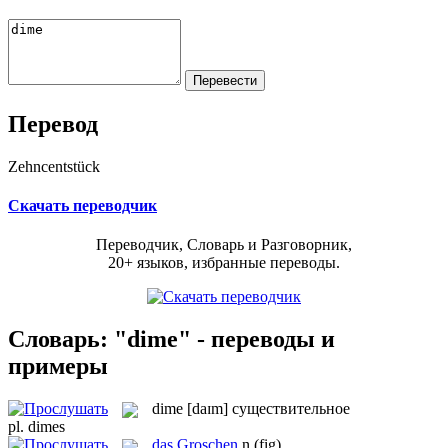
Перевод
Zehncentstück
Скачать переводчик
Переводчик, Словарь и Разговорник,
20+ языков, избранные переводы.
Словарь: "dime" - переводы и
примеры
dime
[daɪm]
существительное
pl.
dimes
das
Groschen
n
(fig)