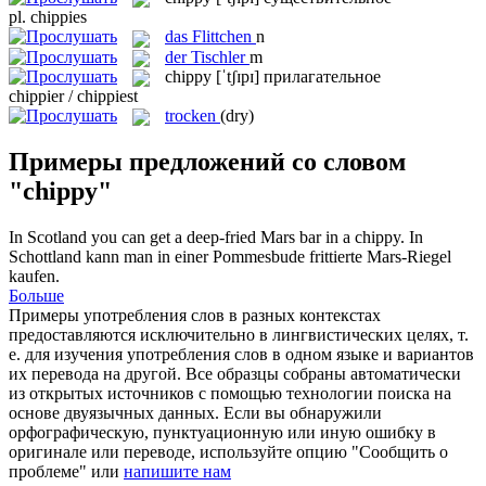
pl.
chippies
das
Flittchen
n
der
Tischler
m
chippy
[ˈtʃɪpɪ]
прилагательное
chippier / chippiest
trocken
(dry)
Примеры предложений со словом
"chippy"
In Scotland you can get a deep-fried Mars bar in a
chippy
.
In
Schottland kann man in einer Pommesbude frittierte Mars-Riegel
kaufen.
Больше
Примеры употребления слов в разных контекстах
предоставляются исключительно в лингвистических целях, т.
е. для изучения употребления слов в одном языке и вариантов
их перевода на другой. Все образцы собраны автоматически
из открытых источников с помощью технологии поиска на
основе двуязычных данных. Если вы обнаружили
орфографическую, пунктуационную или иную ошибку в
оригинале или переводе, используйте опцию "Сообщить о
проблеме" или
напишите нам