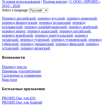
Условия использования
|
Полная версия
|
© ООО «ПРОМТ»,
2010 - 2026
Select a language
Перевод английский
,
перевод русский
,
перевод немецкий
,
перевод французский
,
перевод испанский
,
перевод
итальянский
,
перевод азербайджанский
,
перевод арабский
,
перевод иврит
,
перевод казахский
,
перевод китайский
,
перевод корейский
,
перевод португальский
,
перевод
татарский
,
перевод турецкий
,
перевод туркменский
,
перевод
узбекский
,
перевод украинский
,
перевод финский
,
перевод
эстонский
,
перевод японский
Возможности
Перевод текста
Примеры употребления
Склонение и спряжение
Наш блог
Бесплатные приложения
PROMT.One для iOS
PROMT.One для Android