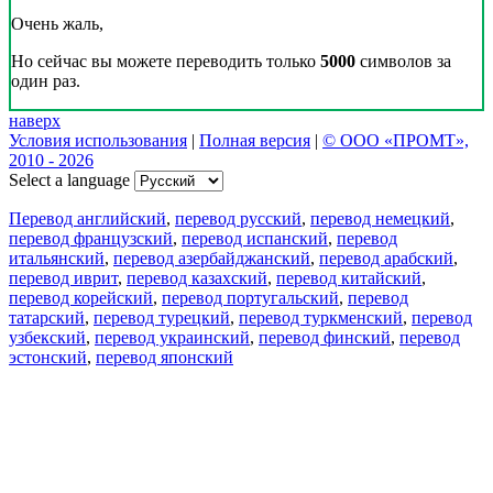
Очень жаль,
Но сейчас вы можете переводить только
5000
символов за
один раз.
наверх
Условия использования
|
Полная версия
|
© ООО «ПРОМТ»,
2010 - 2026
Select a language
Перевод английский
,
перевод русский
,
перевод немецкий
,
перевод французский
,
перевод испанский
,
перевод
итальянский
,
перевод азербайджанский
,
перевод арабский
,
перевод иврит
,
перевод казахский
,
перевод китайский
,
перевод корейский
,
перевод португальский
,
перевод
татарский
,
перевод турецкий
,
перевод туркменский
,
перевод
узбекский
,
перевод украинский
,
перевод финский
,
перевод
эстонский
,
перевод японский
Возможности
Перевод текста
Примеры употребления
Склонение и спряжение