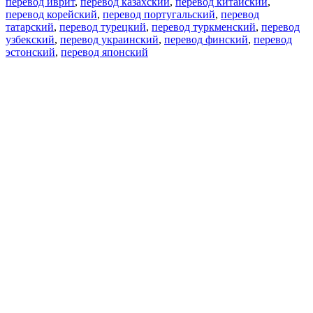
перевод иврит
,
перевод казахский
,
перевод китайский
,
перевод корейский
,
перевод португальский
,
перевод
татарский
,
перевод турецкий
,
перевод туркменский
,
перевод
узбекский
,
перевод украинский
,
перевод финский
,
перевод
эстонский
,
перевод японский
Возможности
Перевод текста
Примеры употребления
Склонение и спряжение
Наш блог
Бесплатные приложения
PROMT.One для iOS
PROMT.One для Android
Предложения
Для разработчиков
Копировать текст