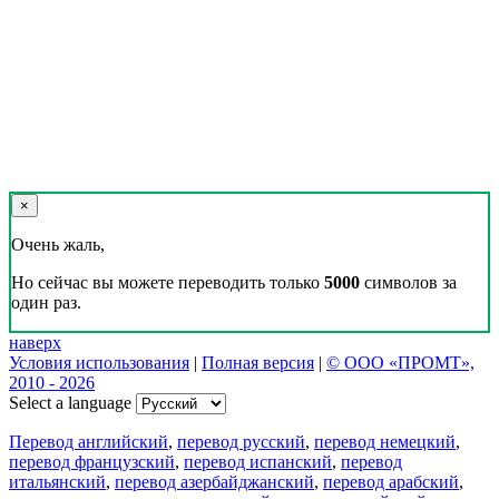
×
Очень жаль,
Но сейчас вы можете переводить только
5000
символов за
один раз.
наверх
Условия использования
|
Полная версия
|
© ООО «ПРОМТ»,
2010 - 2026
Select a language
Перевод английский
,
перевод русский
,
перевод немецкий
,
перевод французский
,
перевод испанский
,
перевод
итальянский
,
перевод азербайджанский
,
перевод арабский
,