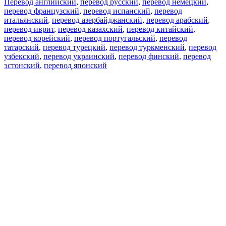
Перевод английский
,
перевод русский
,
перевод немецкий
,
перевод французский
,
перевод испанский
,
перевод
итальянский
,
перевод азербайджанский
,
перевод арабский
,
перевод иврит
,
перевод казахский
,
перевод китайский
,
перевод корейский
,
перевод португальский
,
перевод
татарский
,
перевод турецкий
,
перевод туркменский
,
перевод
узбекский
,
перевод украинский
,
перевод финский
,
перевод
эстонский
,
перевод японский
Возможности
Перевод текста
Примеры употребления
Склонение и спряжение
Наш блог
Бесплатные приложения
PROMT.One для iOS
PROMT.One для Android
Предложения
Для разработчиков