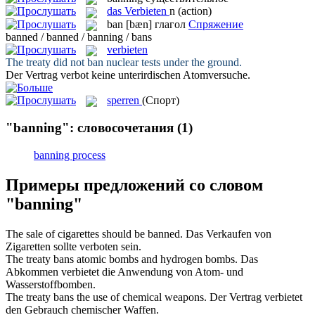
das
Verbieten
n
(action)
ban
[bæn]
глагол
Спряжение
banned / banned / banning / bans
verbieten
The treaty did not
ban
nuclear tests under the ground.
Der Vertrag
verbot
keine unterirdischen Atomversuche.
sperren
(Спорт)
"banning": словосочетания
(1)
banning process
Примеры предложений со словом
"banning"
The sale of cigarettes should be
banned
.
Das Verkaufen von
Zigaretten sollte
verboten
sein.
The treaty
bans
atomic bombs and hydrogen bombs.
Das
Abkommen
verbietet
die Anwendung von Atom- und
Wasserstoffbomben.
The treaty
bans
the use of chemical weapons.
Der Vertrag
verbietet
den Gebrauch chemischer Waffen.