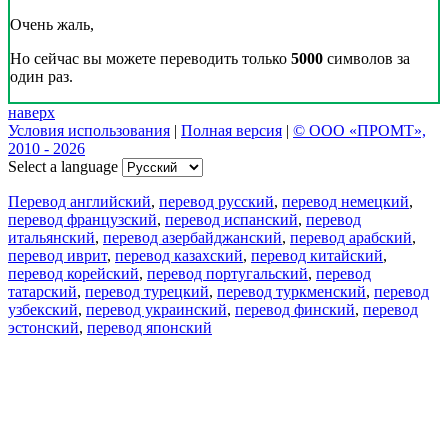
Очень жаль,
Но сейчас вы можете переводить только
5000
символов за
один раз.
наверх
Условия использования
|
Полная версия
|
© ООО «ПРОМТ»,
2010 - 2026
Select a language
Перевод английский
,
перевод русский
,
перевод немецкий
,
перевод французский
,
перевод испанский
,
перевод
итальянский
,
перевод азербайджанский
,
перевод арабский
,
перевод иврит
,
перевод казахский
,
перевод китайский
,
перевод корейский
,
перевод португальский
,
перевод
татарский
,
перевод турецкий
,
перевод туркменский
,
перевод
узбекский
,
перевод украинский
,
перевод финский
,
перевод
эстонский
,
перевод японский
Возможности
Перевод текста
Примеры употребления
Склонение и спряжение