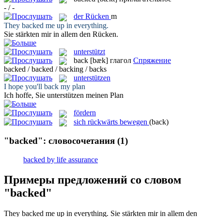
- / -
der
Rücken
m
They
backed
me up in everything.
Sie stärkten mir in allem den
Rücken
.
unterstützt
back
[bæk]
глагол
Спряжение
backed / backed / backing / backs
unterstützen
I hope you'll
back
my plan
Ich hoffe, Sie
unterstützen
meinen Plan
fördern
sich rückwärts bewegen
(back)
"backed": словосочетания
(1)
backed by life assurance
Примеры предложений со словом
"backed"
They
backed
me up in everything.
Sie stärkten mir in allem den