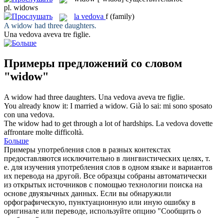
pl.
widows
la
vedova
f
(family)
A
widow
had three daughters.
Una
vedova
aveva tre figlie.
Примеры предложений со словом
"widow"
A
widow
had three daughters.
Una
vedova
aveva tre figlie.
You already know it: I married a
widow
.
Già lo sai: mi sono sposato
con una
vedova
.
The
widow
had to get through a lot of hardships.
La
vedova
dovette
affrontare molte difficoltà.
Больше
Примеры употребления слов в разных контекстах
предоставляются исключительно в лингвистических целях, т.
е. для изучения употребления слов в одном языке и вариантов
их перевода на другой. Все образцы собраны автоматически
из открытых источников с помощью технологии поиска на
основе двуязычных данных. Если вы обнаружили
орфографическую, пунктуационную или иную ошибку в
оригинале или переводе, используйте опцию "Сообщить о