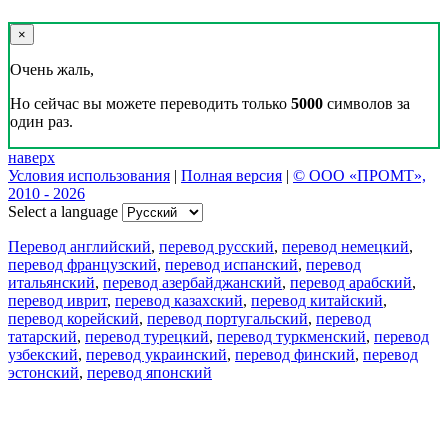
×
Очень жаль,
Но сейчас вы можете переводить только
5000
символов за
один раз.
наверх
Условия использования
|
Полная версия
|
© ООО «ПРОМТ»,
2010 - 2026
Select a language
Перевод английский
,
перевод русский
,
перевод немецкий
,
перевод французский
,
перевод испанский
,
перевод
итальянский
,
перевод азербайджанский
,
перевод арабский
,
перевод иврит
,
перевод казахский
,
перевод китайский
,
перевод корейский
,
перевод португальский
,
перевод
татарский
,
перевод турецкий
,
перевод туркменский
,
перевод
узбекский
,
перевод украинский
,
перевод финский
,
перевод
эстонский
,
перевод японский
Возможности