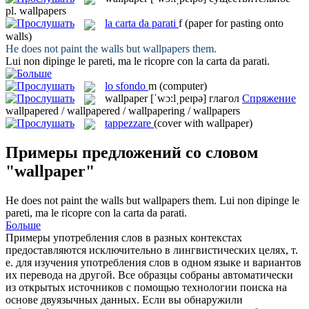
pl.
wallpapers
la
carta da parati
f
(paper for pasting onto
walls)
He does not paint the walls but
wallpapers
them.
Lui non dipinge le pareti, ma le ricopre con la
carta da parati
.
lo
sfondo
m
(computer)
wallpaper
[ˈwɔ:lˌpeɪpə]
глагол
Спряжение
wallpapered / wallpapered / wallpapering / wallpapers
tappezzare
(cover with wallpaper)
Примеры предложений со словом
"wallpaper"
He does not paint the walls but
wallpapers
them.
Lui non dipinge le
pareti, ma le ricopre con la
carta da parati
.
Больше
Примеры употребления слов в разных контекстах
предоставляются исключительно в лингвистических целях, т.
е. для изучения употребления слов в одном языке и вариантов
их перевода на другой. Все образцы собраны автоматически
из открытых источников с помощью технологии поиска на
основе двуязычных данных. Если вы обнаружили