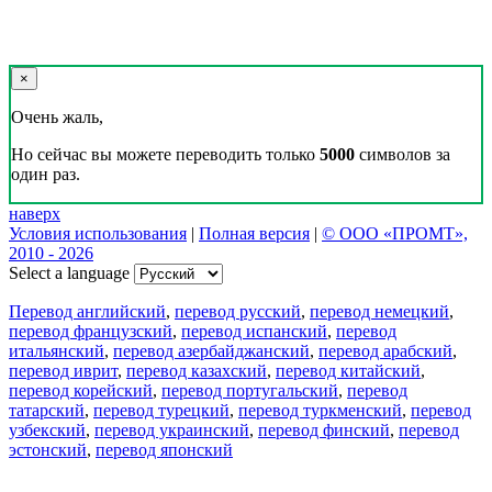
×
Очень жаль,
Но сейчас вы можете переводить только
5000
символов за
один раз.
наверх
Условия использования
|
Полная версия
|
© ООО «ПРОМТ»,
2010 - 2026
Select a language
Перевод английский
,
перевод русский
,
перевод немецкий
,
перевод французский
,
перевод испанский
,
перевод
итальянский
,
перевод азербайджанский
,
перевод арабский
,
перевод иврит
,
перевод казахский
,
перевод китайский
,
перевод корейский
,
перевод португальский
,
перевод
татарский
,
перевод турецкий
,
перевод туркменский
,
перевод
узбекский
,
перевод украинский
,
перевод финский
,
перевод
эстонский
,
перевод японский