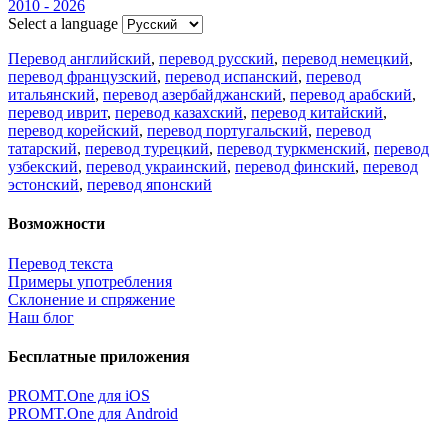
2010 - 2026
Select a language
Перевод английский
,
перевод русский
,
перевод немецкий
,
перевод французский
,
перевод испанский
,
перевод
итальянский
,
перевод азербайджанский
,
перевод арабский
,
перевод иврит
,
перевод казахский
,
перевод китайский
,
перевод корейский
,
перевод португальский
,
перевод
татарский
,
перевод турецкий
,
перевод туркменский
,
перевод
узбекский
,
перевод украинский
,
перевод финский
,
перевод
эстонский
,
перевод японский
Возможности
Перевод текста
Примеры употребления
Склонение и спряжение
Наш блог
Бесплатные приложения
PROMT.One для iOS
PROMT.One для Android