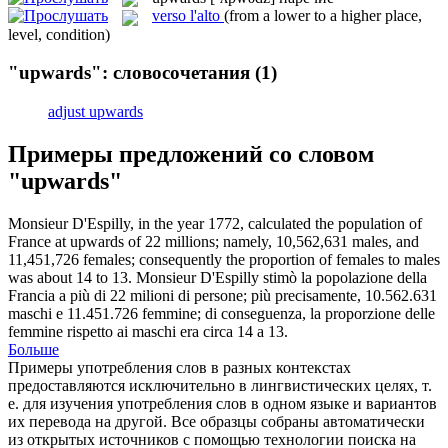
verso l'alto
(from a lower to a higher place,
level, condition)
"upwards": словосочетания
(1)
adjust upwards
Примеры предложений со словом
"upwards"
Monsieur D'Espilly, in the year 1772, calculated the population of
France at
upwards
of 22 millions; namely, 10,562,631 males, and
11,451,726 females; consequently the proportion of females to males
was about 14 to 13.
Monsieur D'Espilly stimò la popolazione della
Francia a più di 22 milioni di persone; più precisamente, 10.562.631
maschi e 11.451.726 femmine; di conseguenza, la proporzione delle
femmine rispetto ai maschi era circa 14 a 13.
Больше
Примеры употребления слов в разных контекстах
предоставляются исключительно в лингвистических целях, т.
е. для изучения употребления слов в одном языке и вариантов
их перевода на другой. Все образцы собраны автоматически
из открытых источников с помощью технологии поиска на