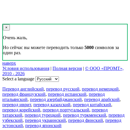
×
Очень жаль,
Но сейчас вы можете переводить только
5000
символов за
один раз.
наверх
Условия использования
|
Полная версия
|
© ООО «ПРОМТ»,
2010 - 2026
Select a language
Перевод английский
,
перевод русский
,
перевод немецкий
,
перевод французский
,
перевод испанский
,
перевод
итальянский
,
перевод азербайджанский
,
перевод арабский
,
перевод иврит
,
перевод казахский
,
перевод китайский
,
перевод корейский
,
перевод португальский
,
перевод
татарский
,
перевод турецкий
,
перевод туркменский
,
перевод
узбекский
,
перевод украинский
,
перевод финский
,
перевод
эстонский
,
перевод японский