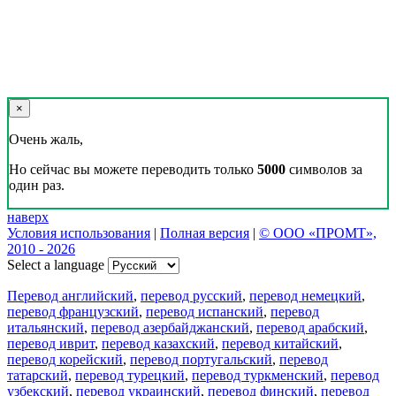
×
Очень жаль,
Но сейчас вы можете переводить только
5000
символов за
один раз.
наверх
Условия использования
|
Полная версия
|
© ООО «ПРОМТ»,
2010 - 2026
Select a language
Перевод английский
,
перевод русский
,
перевод немецкий
,
перевод французский
,
перевод испанский
,
перевод
итальянский
,
перевод азербайджанский
,
перевод арабский
,
перевод иврит
,
перевод казахский
,
перевод китайский
,
перевод корейский
,
перевод португальский
,
перевод
татарский
,
перевод турецкий
,
перевод туркменский
,
перевод
узбекский
,
перевод украинский
,
перевод финский
,
перевод