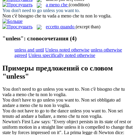
a meno che
(condition)
You don't need to go
unless
you want to.
Non c'è bisogno che tu vada
a meno che
tu non lo voglia.
eccetto quando
(except than)
"unless": словосочетания
(4)
unless and until
Unless noted otherwise
unless otherwise
agreed
Unless specifically noted otherwise
Примеры предложений со словом
"unless"
You don't need to go
unless
you want to.
Non c'è bisogno che tu
vada
a meno che
tu non lo voglia.
You don't have to go
unless
you want to.
Non sei obbligato ad
andare
a meno che
tu non lo voglia.
You do not have to go to the dance
unless
you want to.
Non sei
tenuto ad andare a ballare,
a meno che
tu non voglia.
Newton's First Law says: "Every object persists in its state of rest or
uniform motion in a straight line
unless
it is compelled to change that
state by forces impressed on it".
La prima legge di Newton dice: