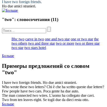
I have
two
foreign friends.
Ho
due
amici stranieri.
"two": словосочетания
(11)
Bbc two
carve in two
one and two star
one or two star
the
two others
two and three star
two or more
two or three star
two star
two stars hotel
Больше
Примеры предложений со словом
"two"
I have
two
foreign friends.
Ho
due
amici stranieri.
Who wrote these
two
letters?
Chi è che ha scritto queste
due
lettere?
Few people have
two
cars.
Poca gente ha
due
auto.
The man connected
two
wires.
L'uomo ha collegato
due
cavi.
Two
from ten leaves eight.
Se togli
due
da dieci resta otto.
Больше