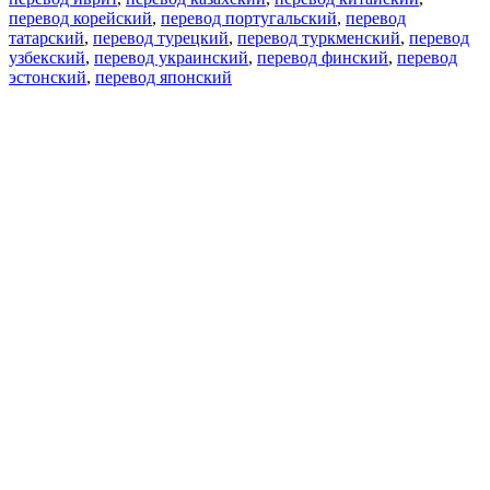
перевод корейский
,
перевод португальский
,
перевод
татарский
,
перевод турецкий
,
перевод туркменский
,
перевод
узбекский
,
перевод украинский
,
перевод финский
,
перевод
эстонский
,
перевод японский
Возможности
Перевод текста
Примеры употребления
Склонение и спряжение
Наш блог
Бесплатные приложения
PROMT.One для iOS
PROMT.One для Android
Предложения
Для разработчиков
Копировать текст