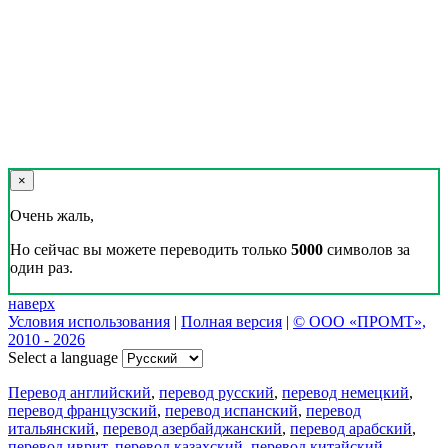
×
Очень жаль,
Но сейчас вы можете переводить только
5000
символов за
один раз.
наверх
Условия использования
|
Полная версия
|
© ООО «ПРОМТ»,
2010 - 2026
Select a language
Перевод английский
,
перевод русский
,
перевод немецкий
,
перевод французский
,
перевод испанский
,
перевод
итальянский
,
перевод азербайджанский
,
перевод арабский
,
перевод иврит
,
перевод казахский
,
перевод китайский
,