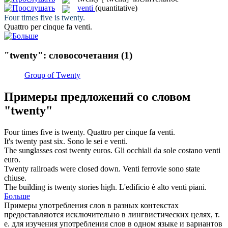
venti
(quantitative)
Four times five is
twenty
.
Quattro per cinque fa
venti
.
"twenty": словосочетания
(1)
Group of Twenty
Примеры предложений со словом
"twenty"
Four times five is
twenty
.
Quattro per cinque fa
venti
.
It's
twenty
past six.
Sono le sei e
venti
.
The sunglasses cost
twenty
euros.
Gli occhiali da sole costano
venti
euro.
Twenty
railroads were closed down.
Venti
ferrovie sono state
chiuse.
The building is
twenty
stories high.
L'edificio è alto
venti
piani.
Больше
Примеры употребления слов в разных контекстах
предоставляются исключительно в лингвистических целях, т.
е. для изучения употребления слов в одном языке и вариантов