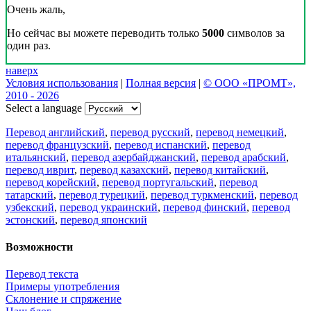
Очень жаль,
Но сейчас вы можете переводить только
5000
символов за
один раз.
наверх
Условия использования
|
Полная версия
|
© ООО «ПРОМТ»,
2010 - 2026
Select a language
Перевод английский
,
перевод русский
,
перевод немецкий
,
перевод французский
,
перевод испанский
,
перевод
итальянский
,
перевод азербайджанский
,
перевод арабский
,
перевод иврит
,
перевод казахский
,
перевод китайский
,
перевод корейский
,
перевод португальский
,
перевод
татарский
,
перевод турецкий
,
перевод туркменский
,
перевод
узбекский
,
перевод украинский
,
перевод финский
,
перевод
эстонский
,
перевод японский
Возможности
Перевод текста
Примеры употребления
Склонение и спряжение