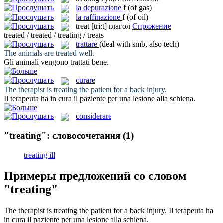
la
depurazione
f
(of gas)
la
raffinazione
f
(of oil)
treat
[tri:t]
глагол
Спряжение
treated / treated / treating / treats
trattare
(deal with smb, also tech)
The animals are
treated
well.
Gli animali vengono
trattati
bene.
curare
The therapist is
treating
the patient for a back injury.
Il terapeuta ha in
cura
il paziente per una lesione alla schiena.
considerare
"treating": словосочетания
(1)
treating ill
Примеры предложений со словом
"treating"
The therapist is
treating
the patient for a back injury.
Il terapeuta ha
in
cura
il paziente per una lesione alla schiena.