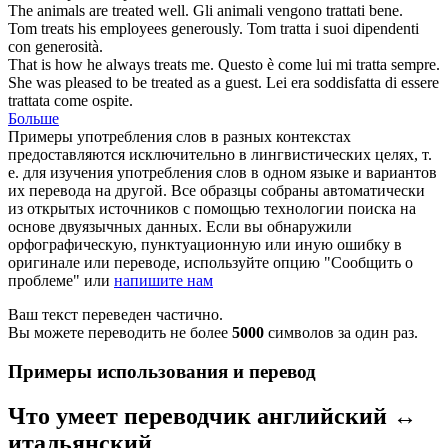
The animals are
treated
well.
Gli animali vengono
trattati
bene.
Tom
treats
his employees generously.
Tom
tratta
i suoi dipendenti
con generosità.
That is how he always
treats
me.
Questo è come lui mi
tratta
sempre.
She was pleased to be
treated
as a guest.
Lei era soddisfatta di essere
trattata
come ospite.
Больше
Примеры употребления слов в разных контекстах
предоставляются исключительно в лингвистических целях, т.
е. для изучения употребления слов в одном языке и вариантов
их перевода на другой. Все образцы собраны автоматически
из открытых источников с помощью технологии поиска на
основе двуязычных данных. Если вы обнаружили
орфографическую, пунктуационную или иную ошибку в
оригинале или переводе, используйте опцию "Сообщить о
проблеме" или
напишите нам
Ваш текст переведен частично.
Вы можете переводить не более
5000
символов за один раз.
Примеры использования и перевод
Что умеет переводчик английский ↔
итальянский