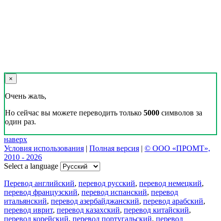
×
Очень жаль,
Но сейчас вы можете переводить только
5000
символов за
один раз.
наверх
Условия использования
|
Полная версия
|
© ООО «ПРОМТ»,
2010 - 2026
Select a language
Перевод английский
,
перевод русский
,
перевод немецкий
,
перевод французский
,
перевод испанский
,
перевод
итальянский
,
перевод азербайджанский
,
перевод арабский
,
перевод иврит
,
перевод казахский
,
перевод китайский
,
перевод корейский
,
перевод португальский
,
перевод