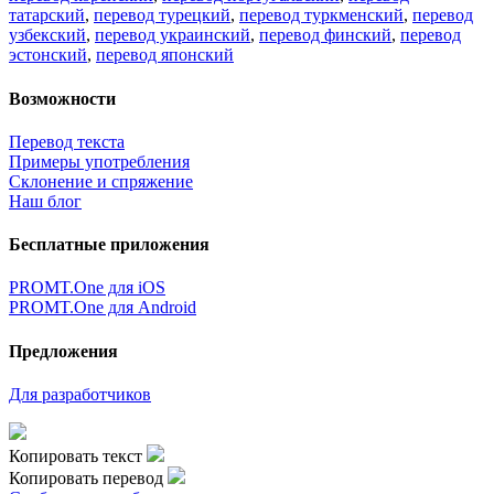
татарский
,
перевод турецкий
,
перевод туркменский
,
перевод
узбекский
,
перевод украинский
,
перевод финский
,
перевод
эстонский
,
перевод японский
Возможности
Перевод текста
Примеры употребления
Склонение и спряжение
Наш блог
Бесплатные приложения
PROMT.One для iOS
PROMT.One для Android
Предложения
Для разработчиков
Копировать текст
Копировать перевод