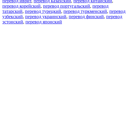
перевод иврит
,
перевод казахский
,
перевод китайский
,
перевод корейский
,
перевод португальский
,
перевод
татарский
,
перевод турецкий
,
перевод туркменский
,
перевод
узбекский
,
перевод украинский
,
перевод финский
,
перевод
эстонский
,
перевод японский
Возможности
Перевод текста
Примеры употребления
Склонение и спряжение
Наш блог
Бесплатные приложения
PROMT.One для iOS
PROMT.One для Android
Предложения
Для разработчиков
Копировать текст