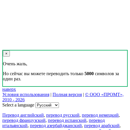
×
Очень жаль,
Но сейчас вы можете переводить только
5000
символов за
один раз.
наверх
Условия использования
|
Полная версия
|
© ООО «ПРОМТ»,
2010 - 2026
Select a language
Перевод английский
,
перевод русский
,
перевод немецкий
,
перевод французский
,
перевод испанский
,
перевод
итальянский
,
перевод азербайджанский
,
перевод арабский
,