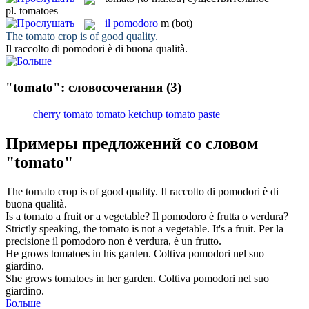
pl.
tomatoes
il
pomodoro
m
(bot)
The
tomato
crop is of good quality.
Il raccolto di
pomodori
è di buona qualità.
"tomato": словосочетания
(3)
cherry tomato
tomato ketchup
tomato paste
Примеры предложений со словом
"tomato"
The
tomato
crop is of good quality.
Il raccolto di
pomodori
è di
buona qualità.
Is a
tomato
a fruit or a vegetable?
Il
pomodoro
è frutta o verdura?
Strictly speaking, the
tomato
is not a vegetable. It's a fruit.
Per la
precisione il
pomodoro
non è verdura, è un frutto.
He grows
tomatoes
in his garden.
Coltiva
pomodori
nel suo
giardino.
She grows
tomatoes
in her garden.
Coltiva
pomodori
nel suo
giardino.
Больше