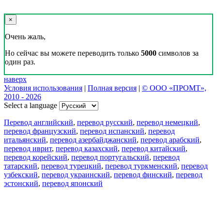
×
Очень жаль,
Но сейчас вы можете переводить только
5000
символов за
один раз.
наверх
Условия использования
|
Полная версия
|
© ООО «ПРОМТ»,
2010 - 2026
Select a language
Перевод английский
,
перевод русский
,
перевод немецкий
,
перевод французский
,
перевод испанский
,
перевод
итальянский
,
перевод азербайджанский
,
перевод арабский
,
перевод иврит
,
перевод казахский
,
перевод китайский
,
перевод корейский
,
перевод португальский
,
перевод
татарский
,
перевод турецкий
,
перевод туркменский
,
перевод
узбекский
,
перевод украинский
,
перевод финский
,
перевод
эстонский
,
перевод японский
Возможности