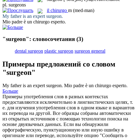
pl.
surgeons
il
chirurgo
m
(med-man)
My father is an expert
surgeon
.
Mio padre è un
chirurgo
esperto.
"surgeon": словосочетания
(3)
dental surgeon
plastic surgeon
surgeon general
Примеры предложений со словом
"surgeon"
My father is an expert
surgeon
.
Mio padre è un
chirurgo
esperto.
Больше
Примеры употребления слов в разных контекстах
предоставляются исключительно в лингвистических целях, т.
е. для изучения употребления слов в одном языке и вариантов
их перевода на другой. Все образцы собраны автоматически
из открытых источников с помощью технологии поиска на
основе двуязычных данных. Если вы обнаружили
орфографическую, пунктуационную или иную ошибку в
оригинале или переводе, используйте опцию "Сообщить о