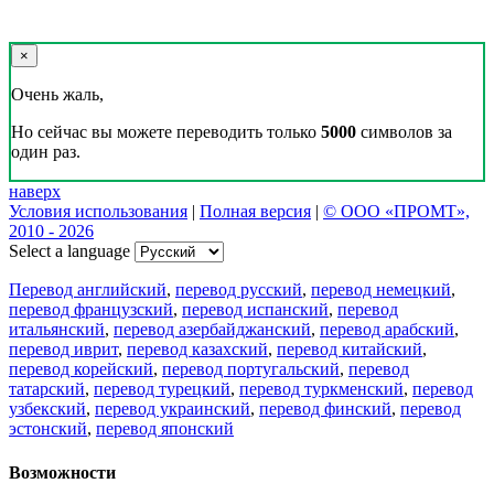
×
Очень жаль,
Но сейчас вы можете переводить только
5000
символов за
один раз.
наверх
Условия использования
|
Полная версия
|
© ООО «ПРОМТ»,
2010 - 2026
Select a language
Перевод английский
,
перевод русский
,
перевод немецкий
,
перевод французский
,
перевод испанский
,
перевод
итальянский
,
перевод азербайджанский
,
перевод арабский
,
перевод иврит
,
перевод казахский
,
перевод китайский
,
перевод корейский
,
перевод португальский
,
перевод
татарский
,
перевод турецкий
,
перевод туркменский
,
перевод
узбекский
,
перевод украинский
,
перевод финский
,
перевод
эстонский
,
перевод японский
Возможности