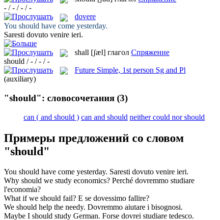
- / - / - / -
dovere
You
should
have come yesterday.
Saresti
dovuto
venire ieri.
shall
[ʃæl]
глагол
Спряжение
should / - / - / -
Future Simple, 1st person Sg and Pl
(auxiliary)
"should": словосочетания
(3)
can ( and should )
can and should
neither could nor should
Примеры предложений со словом
"should"
You
should
have come yesterday.
Saresti
dovuto
venire ieri.
Why
should
we study economics?
Perché
dovremmo
studiare
l'economia?
What if we
should
fail?
E se
dovessimo
fallire?
We
should
help the needy.
Dovremmo
aiutare i bisognosi.
Maybe I
should
study German.
Forse
dovrei
studiare tedesco.