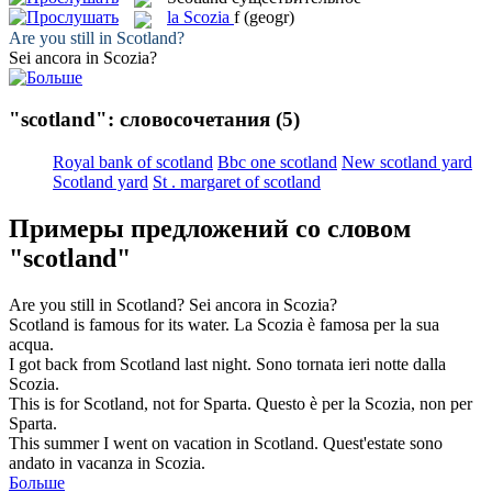
la
Scozia
f
(geogr)
Are you still in
Scotland
?
Sei ancora in
Scozia
?
"scotland": словосочетания
(5)
Royal bank of scotland
Bbc one scotland
New scotland yard
Scotland yard
St . margaret of scotland
Примеры предложений со словом
"scotland"
Are you still in
Scotland
?
Sei ancora in
Scozia
?
Scotland
is famous for its water.
La
Scozia
è famosa per la sua
acqua.
I got back from
Scotland
last night.
Sono tornata ieri notte dalla
Scozia
.
This is for
Scotland
, not for Sparta.
Questo è per la
Scozia
, non per
Sparta.
This summer I went on vacation in
Scotland
.
Quest'estate sono
andato in vacanza in
Scozia
.
Больше