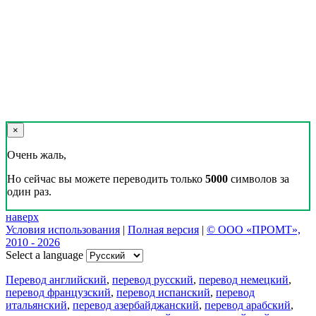
×
Очень жаль,
Но сейчас вы можете переводить только
5000
символов за
один раз.
наверх
Условия использования
|
Полная версия
|
© ООО «ПРОМТ»,
2010 - 2026
Select a language
Перевод английский
,
перевод русский
,
перевод немецкий
,
перевод французский
,
перевод испанский
,
перевод
итальянский
,
перевод азербайджанский
,
перевод арабский
,