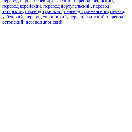
перевод иврит
,
перевод казахский
,
перевод китайский
,
перевод корейский
,
перевод португальский
,
перевод
татарский
,
перевод турецкий
,
перевод туркменский
,
перевод
узбекский
,
перевод украинский
,
перевод финский
,
перевод
эстонский
,
перевод японский
Возможности
Перевод текста
Примеры употребления
Склонение и спряжение
Наш блог
Бесплатные приложения
PROMT.One для iOS
PROMT.One для Android
Предложения
Для разработчиков
Копировать текст