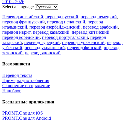
2010 - 2026
Select a language
Перевод английский
,
перевод русский
,
перевод немецкий
,
перевод французский
,
перевод испанский
,
перевод
итальянский
,
перевод азербайджанский
,
перевод арабский
,
перевод иврит
,
перевод казахский
,
перевод китайский
,
перевод корейский
,
перевод португальский
,
перевод
татарский
,
перевод турецкий
,
перевод туркменский
,
перевод
узбекский
,
перевод украинский
,
перевод финский
,
перевод
эстонский
,
перевод японский
Возможности
Перевод текста
Примеры употребления
Склонение и спряжение
Наш блог
Бесплатные приложения
PROMT.One для iOS
PROMT.One для Android