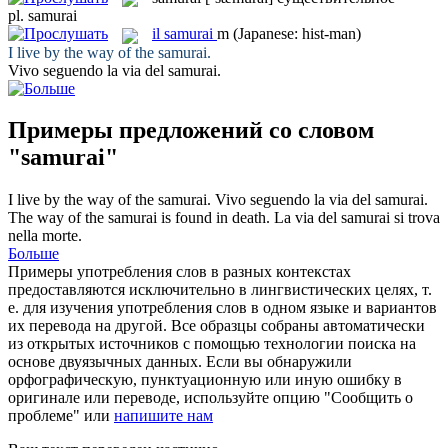
pl.
samurai
il
samurai
m
(Japanese: hist-man)
I live by the way of the
samurai
.
Vivo seguendo la via del
samurai
.
Примеры предложений со словом
"samurai"
I live by the way of the
samurai
.
Vivo seguendo la via del
samurai
.
The way of the
samurai
is found in death.
La via del
samurai
si trova
nella morte.
Больше
Примеры употребления слов в разных контекстах
предоставляются исключительно в лингвистических целях, т.
е. для изучения употребления слов в одном языке и вариантов
их перевода на другой. Все образцы собраны автоматически
из открытых источников с помощью технологии поиска на
основе двуязычных данных. Если вы обнаружили
орфографическую, пунктуационную или иную ошибку в
оригинале или переводе, используйте опцию "Сообщить о
проблеме" или
напишите нам