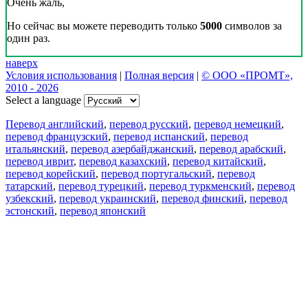
Очень жаль,
Но сейчас вы можете переводить только
5000
символов за
один раз.
наверх
Условия использования
|
Полная версия
|
© ООО «ПРОМТ»,
2010 - 2026
Select a language
Перевод английский
,
перевод русский
,
перевод немецкий
,
перевод французский
,
перевод испанский
,
перевод
итальянский
,
перевод азербайджанский
,
перевод арабский
,
перевод иврит
,
перевод казахский
,
перевод китайский
,
перевод корейский
,
перевод португальский
,
перевод
татарский
,
перевод турецкий
,
перевод туркменский
,
перевод
узбекский
,
перевод украинский
,
перевод финский
,
перевод
эстонский
,
перевод японский
Возможности
Перевод текста
Примеры употребления
Склонение и спряжение
Наш блог