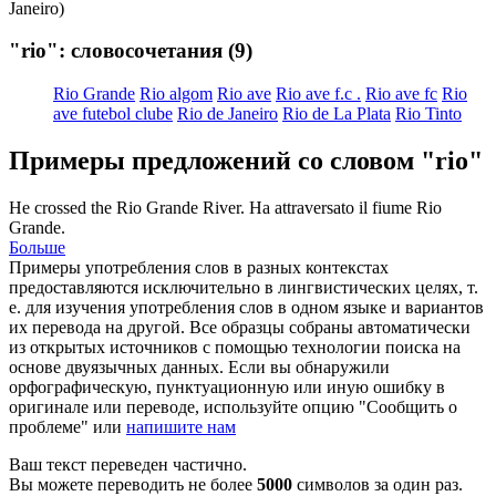
Janeiro)
"rio": словосочетания
(9)
Rio Grande
Rio algom
Rio ave
Rio ave f.c .
Rio ave fc
Rio
ave futebol clube
Rio de Janeiro
Rio de La Plata
Rio Tinto
Примеры предложений со словом "rio"
He crossed the
Rio Grande
River.
Ha attraversato il fiume
Rio
Grande
.
Больше
Примеры употребления слов в разных контекстах
предоставляются исключительно в лингвистических целях, т.
е. для изучения употребления слов в одном языке и вариантов
их перевода на другой. Все образцы собраны автоматически
из открытых источников с помощью технологии поиска на
основе двуязычных данных. Если вы обнаружили
орфографическую, пунктуационную или иную ошибку в
оригинале или переводе, используйте опцию "Сообщить о
проблеме" или
напишите нам
Ваш текст переведен частично.
Вы можете переводить не более
5000
символов за один раз.