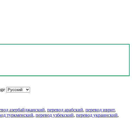
age
евод азербайджанский
,
перевод арабский
,
перевод иврит
,
вод туркменский
,
перевод узбекский
,
перевод украинский
,