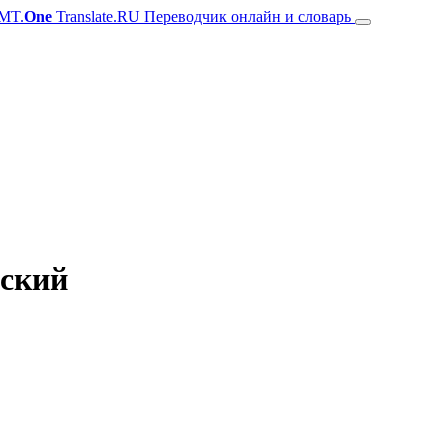
MT.
One
Translate.RU Переводчик онлайн и словарь
нский