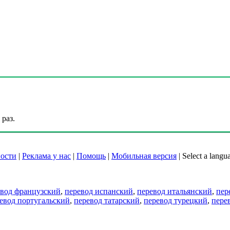
раз.
ости
|
Реклама у нас
|
Помощь
|
Мобильная версия
|
Select a langu
евод французский
,
перевод испанский
,
перевод итальянский
,
пер
евод португальский
,
перевод татарский
,
перевод турецкий
,
пере