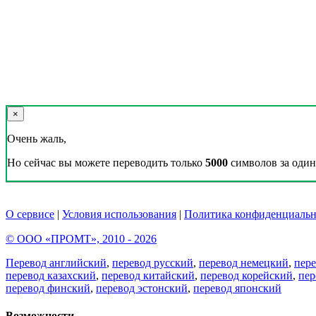
×
Очень жаль,
Но сейчас вы можете переводить только
5000
символов за один 
О сервисе
|
Условия использования
|
Политика конфиденциальн
© ООО «ПРОМТ», 2010 - 2026
Перевод английский
,
перевод русский
,
перевод немецкий
,
пер
перевод казахский
,
перевод китайский
,
перевод корейский
,
пер
перевод финский
,
перевод эстонский
,
перевод японский
Возможности