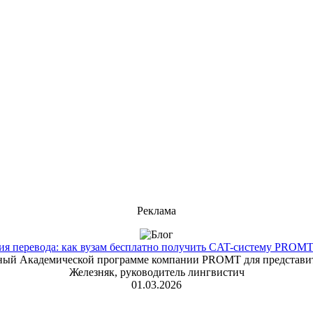
Реклама
 перевода: как вузам бесплатно получить CAT-систему PROMT T
енный Академической программе компании PROMT для представит
Железняк, руководитель лингвистич
01.03.2026