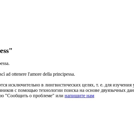
ess"
pessa
.
scì ad ottenere l'amore della
principessa
.
ся исключительно в лингвистических целях, т. е. для изучения 
очников с помощью технологии поиска на основе двуязычных д
ию "Сообщить о проблеме" или
напишите нам