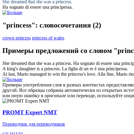
She dreamed that she was a
princess
.
Ha sognato di essere una
principessa
.
"princess": словосочетания
(2)
crown princess
princess of wales
Примеры предложений со словом "princ
She dreamed that she was a
princess
.
Ha sognato di essere una
princi
A king's daughter is a
princess
.
La figlia di un re è una
principessa
.
At last, Mario managed to win the
princess's
love.
Alla fine, Mario riu
Примеры употребления слов в разных контекстах предоставляют
другой. Все образцы собраны автоматически из открытых ист
или иную ошибку в оригинале или переводе, используйте опц
PROMT Expert NMT
Переводчик для переводчиков