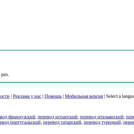
раз.
ости
|
Реклама у нас
|
Помощь
|
Мобильная версия
|
Select a langu
евод французский
,
перевод испанский
,
перевод итальянский
,
пер
евод португальский
,
перевод татарский
,
перевод турецкий
,
пере