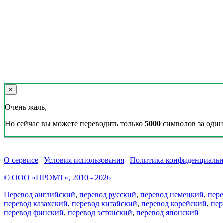
×
Очень жаль,
Но сейчас вы можете переводить только
5000
символов за один 
О сервисе
|
Условия использования
|
Политика конфиденциальн
© ООО «ПРОМТ», 2010 - 2026
Перевод английский
,
перевод русский
,
перевод немецкий
,
пер
перевод казахский
,
перевод китайский
,
перевод корейский
,
пер
перевод финский
,
перевод эстонский
,
перевод японский