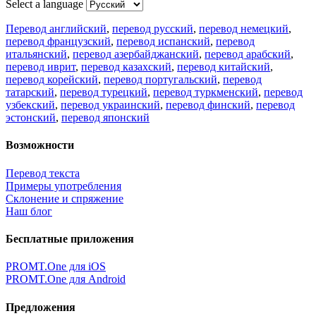
Select a language
Перевод английский
,
перевод русский
,
перевод немецкий
,
перевод французский
,
перевод испанский
,
перевод
итальянский
,
перевод азербайджанский
,
перевод арабский
,
перевод иврит
,
перевод казахский
,
перевод китайский
,
перевод корейский
,
перевод португальский
,
перевод
татарский
,
перевод турецкий
,
перевод туркменский
,
перевод
узбекский
,
перевод украинский
,
перевод финский
,
перевод
эстонский
,
перевод японский
Возможности
Перевод текста
Примеры употребления
Склонение и спряжение
Наш блог
Бесплатные приложения
PROMT.One для iOS
PROMT.One для Android
Предложения