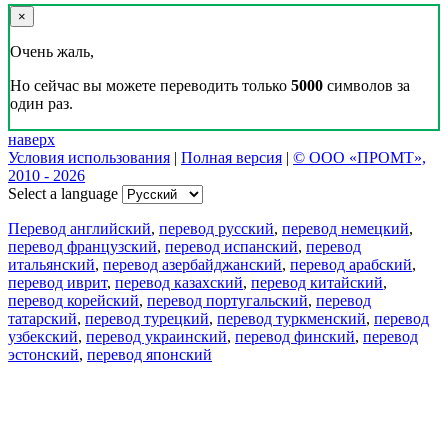
×
Очень жаль,
Но сейчас вы можете переводить только
5000
символов за
один раз.
наверх
Условия использования
|
Полная версия
|
© ООО «ПРОМТ»,
2010 - 2026
Select a language
Перевод английский
,
перевод русский
,
перевод немецкий
,
перевод французский
,
перевод испанский
,
перевод
итальянский
,
перевод азербайджанский
,
перевод арабский
,
перевод иврит
,
перевод казахский
,
перевод китайский
,
перевод корейский
,
перевод португальский
,
перевод
татарский
,
перевод турецкий
,
перевод туркменский
,
перевод
узбекский
,
перевод украинский
,
перевод финский
,
перевод
эстонский
,
перевод японский
Возможности
Перевод текста