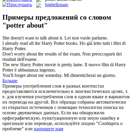
bighellonare
Примеры предложений со словом
"potter about"
She doesn't want to talk
about
it.
Lei non vuole parlarne.
I already read all the Harry
Potter
books.
Ho già letto tutti i libri di
Harry Potter.
Don't worry
about
the results of the exam.
Non preoccuparti
dei
risultati dell'esame.
The new Harry
Potter
movie is pretty lame.
Il nuovo film di Harry
Potter è abbastanza ingenuo.
You'll forget
about
me someday.
Mi dimenticherai un giorno.
Больше
Примеры употребления слов в разных контекстах
предоставляются исключительно в лингвистических целях, т.
е. для изучения употребления слов в одном языке и вариантов
их перевода на другой. Все образцы собраны автоматически
из открытых источников с помощью технологии поиска на
основе двуязычных данных. Если вы обнаружили
орфографическую, пунктуационную или иную ошибку в
оригинале или переводе, используйте опцию "Сообщить о
проблеме" или
напишите нам