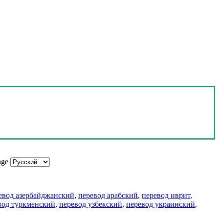
age
евод азербайджанский
,
перевод арабский
,
перевод иврит
,
вод туркменский
,
перевод узбекский
,
перевод украинский
,