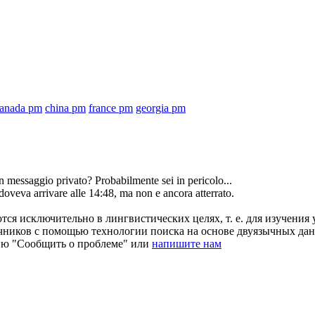
anada pm
china pm
france pm
georgia pm
 messaggio privato? Probabilmente sei in pericolo...
doveva arrivare alle 14:48, ma non e ancora atterrato.
ся исключительно в лингвистических целях, т. е. для изучения 
очников с помощью технологии поиска на основе двуязычных д
ию "Сообщить о проблеме" или
напишите нам