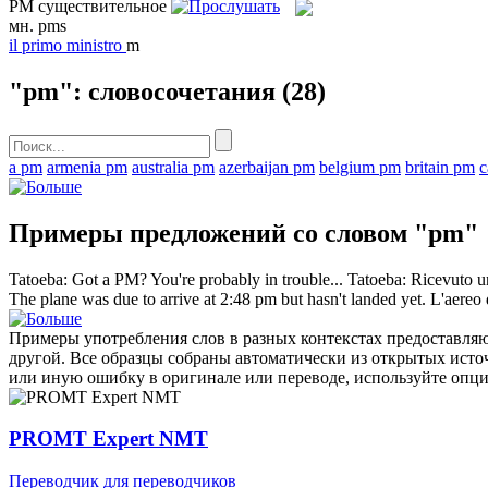
PM
существительное
мн.
pms
il
primo ministro
m
"pm": словосочетания
(28)
a pm
armenia pm
australia pm
azerbaijan pm
belgium pm
britain pm
c
Примеры предложений со словом "pm"
Tatoeba: Got a
PM
? You're probably in trouble...
Tatoeba: Ricevuto un
The plane was due to arrive at 2:48
pm
but hasn't landed yet.
L'aereo 
Примеры употребления слов в разных контекстах предоставляют
другой. Все образцы собраны автоматически из открытых ист
или иную ошибку в оригинале или переводе, используйте опц
PROMT Expert NMT
Переводчик для переводчиков