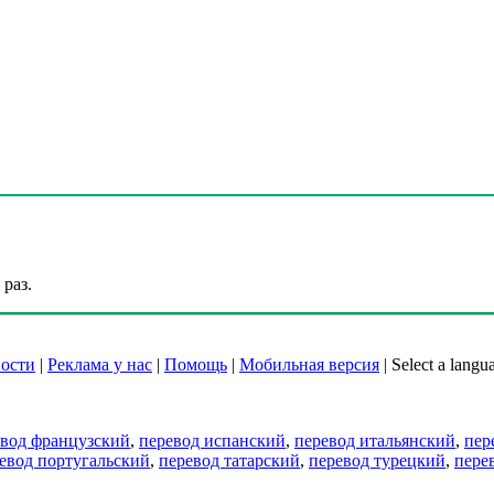
раз.
ости
|
Реклама у нас
|
Помощь
|
Мобильная версия
|
Select a langu
евод французский
,
перевод испанский
,
перевод итальянский
,
пер
евод португальский
,
перевод татарский
,
перевод турецкий
,
пере