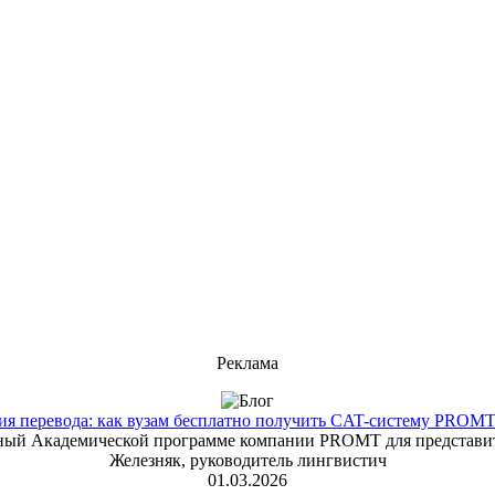
Реклама
 перевода: как вузам бесплатно получить CAT-систему PROMT T
енный Академической программе компании PROMT для представит
Железняк, руководитель лингвистич
01.03.2026