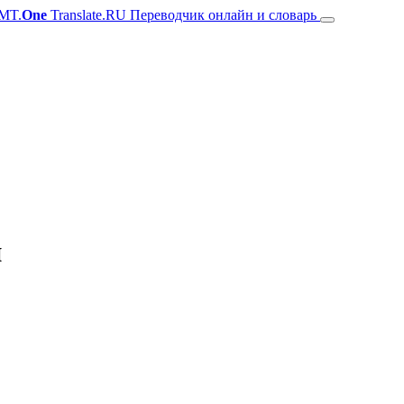
MT.
One
Translate.RU Переводчик онлайн и словарь
й