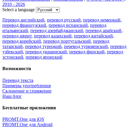
2010 - 2026
Select a language
Перевод английский
,
перевод русский
,
перевод немецкий
,
перевод французский
,
перевод испанский
,
перевод
итальянский
,
перевод азербайджанский
,
перевод арабский
,
перевод иврит
,
перевод казахский
,
перевод китайский
,
перевод корейский
,
перевод португальский
,
перевод
татарский
,
перевод турецкий
,
перевод туркменский
,
перевод
узбекский
,
перевод украинский
,
перевод финский
,
перевод
эстонский
,
перевод японский
Возможности
Перевод текста
Примеры употребления
Склонение и спряжение
Наш блог
Бесплатные приложения
PROMT.One для iOS
PROMT.One для Android