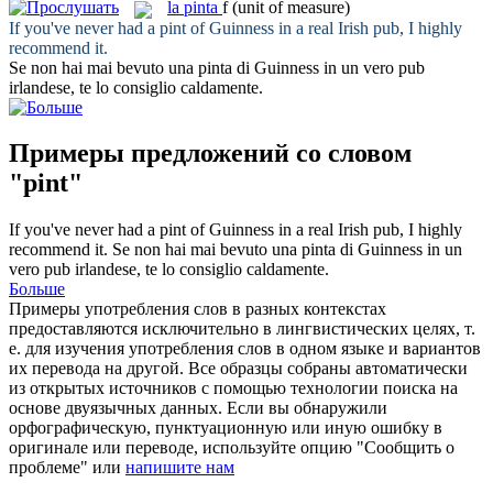
la
pinta
f
(unit of measure)
If you've never had a
pint
of Guinness in a real Irish pub, I highly
recommend it.
Se non hai mai bevuto una
pinta
di Guinness in un vero pub
irlandese, te lo consiglio caldamente.
Примеры предложений со словом
"pint"
If you've never had a
pint
of Guinness in a real Irish pub, I highly
recommend it.
Se non hai mai bevuto una
pinta
di Guinness in un
vero pub irlandese, te lo consiglio caldamente.
Больше
Примеры употребления слов в разных контекстах
предоставляются исключительно в лингвистических целях, т.
е. для изучения употребления слов в одном языке и вариантов
их перевода на другой. Все образцы собраны автоматически
из открытых источников с помощью технологии поиска на
основе двуязычных данных. Если вы обнаружили
орфографическую, пунктуационную или иную ошибку в
оригинале или переводе, используйте опцию "Сообщить о
проблеме" или
напишите нам