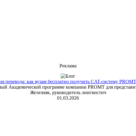
Реклама
 перевода: как вузам бесплатно получить CAT-систему PROMT T
енный Академической программе компании PROMT для представит
Железняк, руководитель лингвистич
01.03.2026