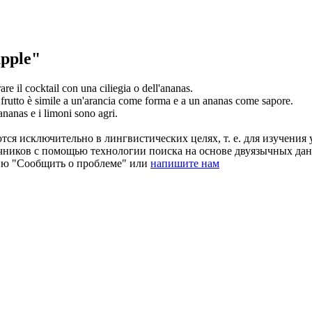
pple"
re il cocktail con una ciliegia o dell'
ananas
.
l frutto è simile a un'arancia come forma e a un
ananas
come sapore.
ananas
e i limoni sono agri.
ся исключительно в лингвистических целях, т. е. для изучения 
очников с помощью технологии поиска на основе двуязычных д
ию "Сообщить о проблеме" или
напишите нам