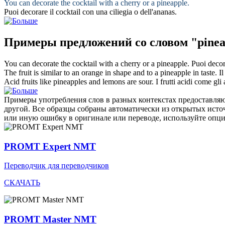
You can decorate the cocktail with a cherry or a
pineapple
.
Puoi decorare il cocktail con una ciliegia o dell'
ananas
.
Примеры предложений со словом "pinea
You can decorate the cocktail with a cherry or a
pineapple
.
Puoi decora
The fruit is similar to an orange in shape and to a
pineapple
in taste.
I
Acid fruits like
pineapples
and lemons are sour.
I frutti acidi come gli
Примеры употребления слов в разных контекстах предоставляют
другой. Все образцы собраны автоматически из открытых ист
или иную ошибку в оригинале или переводе, используйте опц
PROMT Expert NMT
Переводчик для переводчиков
СКАЧАТЬ
PROMT Master NMT