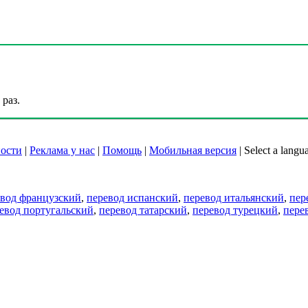
раз.
ости
|
Реклама у нас
|
Помощь
|
Мобильная версия
|
Select a langu
евод французский
,
перевод испанский
,
перевод итальянский
,
пер
евод португальский
,
перевод татарский
,
перевод турецкий
,
пере