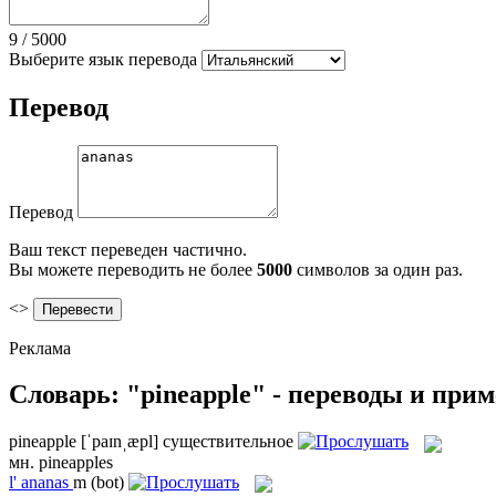
9
/
5000
Выберите язык перевода
Перевод
Перевод
Ваш текст переведен частично.
Вы можете переводить не более
5000
символов за один раз.
<>
Реклама
Словарь: "pineapple" - переводы и при
pineapple
[ˈpaɪnˌæpl]
существительное
мн.
pineapples
l'
ananas
m
(bot)