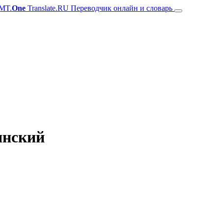
MT.
One
Translate.RU Переводчик онлайн и словарь
янский