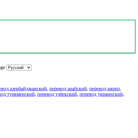
age
евод азербайджанский
,
перевод арабский
,
перевод иврит
,
вод туркменский
,
перевод узбекский
,
перевод украинский
,