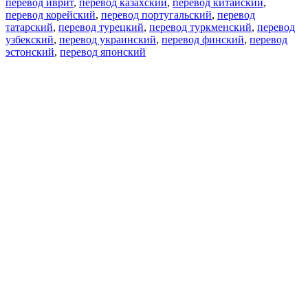
перевод иврит
,
перевод казахский
,
перевод китайский
,
перевод корейский
,
перевод португальский
,
перевод
татарский
,
перевод турецкий
,
перевод туркменский
,
перевод
узбекский
,
перевод украинский
,
перевод финский
,
перевод
эстонский
,
перевод японский
Возможности
Перевод текста
Примеры употребления
Склонение и спряжение
Наш блог
Бесплатные приложения
PROMT.One для iOS
PROMT.One для Android
Предложения
Для разработчиков
Копировать текст