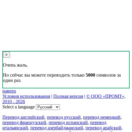
×
Очень жаль,
Но сейчас вы можете переводить только
5000
символов за
один раз.
наверх
Условия использования
|
Полная версия
|
© ООО «ПРОМТ»,
2010 - 2026
Select a language
Перевод английский
,
перевод русский
,
перевод немецкий
,
перевод французский
,
перевод испанский
,
перевод
итальянский
,
перевод азербайджанский
,
перевод арабский
,