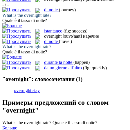
- / -
di notte
(journey)
What is the
overnight
rate?
Quale è il tasso
di notte
?
istantaneo
(fig: success)
overnight
[əuvə'naɪt]
наречие
di notte
(travel)
What is the
overnight
rate?
Quale è il tasso
di notte
?
durante la notte
(happen)
da un giorno all'altro
(fig: quickly)
"overnight": словосочетания
(1)
overnight stay
Примеры предложений со словом
"overnight"
What is the
overnight
rate?
Quale è il tasso
di notte
?
Больше