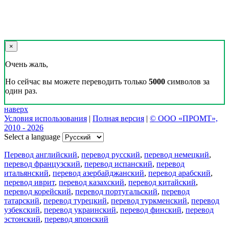
×
Очень жаль,
Но сейчас вы можете переводить только
5000
символов за
один раз.
наверх
Условия использования
|
Полная версия
|
© ООО «ПРОМТ»,
2010 - 2026
Select a language
Перевод английский
,
перевод русский
,
перевод немецкий
,
перевод французский
,
перевод испанский
,
перевод
итальянский
,
перевод азербайджанский
,
перевод арабский
,
перевод иврит
,
перевод казахский
,
перевод китайский
,
перевод корейский
,
перевод португальский
,
перевод
татарский
,
перевод турецкий
,
перевод туркменский
,
перевод
узбекский
,
перевод украинский
,
перевод финский
,
перевод
эстонский
,
перевод японский