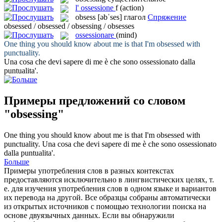
l'
ossessione
f
(action)
obsess
[əbˈses]
глагол
Спряжение
obsessed / obsessed / obsessing / obsesses
ossessionare
(mind)
One thing you should know about me is that I'm
obsessed
with
punctuality.
Una cosa che devi sapere di me è che sono
ossessionato
dalla
puntualita'.
Примеры предложений со словом
"obsessing"
One thing you should know about me is that I'm
obsessed
with
punctuality.
Una cosa che devi sapere di me è che sono
ossessionato
dalla puntualita'.
Больше
Примеры употребления слов в разных контекстах
предоставляются исключительно в лингвистических целях, т.
е. для изучения употребления слов в одном языке и вариантов
их перевода на другой. Все образцы собраны автоматически
из открытых источников с помощью технологии поиска на
основе двуязычных данных. Если вы обнаружили