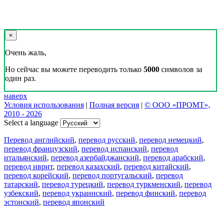
×
Очень жаль,
Но сейчас вы можете переводить только
5000
символов за
один раз.
наверх
Условия использования
|
Полная версия
|
© ООО «ПРОМТ»,
2010 - 2026
Select a language
Перевод английский
,
перевод русский
,
перевод немецкий
,
перевод французский
,
перевод испанский
,
перевод
итальянский
,
перевод азербайджанский
,
перевод арабский
,
перевод иврит
,
перевод казахский
,
перевод китайский
,
перевод корейский
,
перевод португальский
,
перевод
татарский
,
перевод турецкий
,
перевод туркменский
,
перевод
узбекский
,
перевод украинский
,
перевод финский
,
перевод
эстонский
,
перевод японский