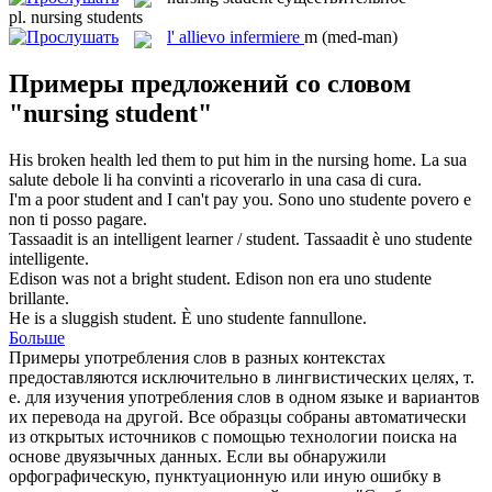
pl.
nursing students
l'
allievo infermiere
m
(med-man)
Примеры предложений со словом
"nursing student"
His broken health led them to put him in the
nursing
home.
La sua
salute debole li ha convinti a ricoverarlo in una casa di
cura
.
I'm a poor
student
and I can't pay you.
Sono uno
studente
povero e
non ti posso pagare.
Tassaadit is an intelligent learner /
student
.
Tassaadit è uno
studente
intelligente.
Edison was not a bright
student
.
Edison non era uno
studente
brillante.
He is a sluggish
student
.
È uno
studente
fannullone.
Больше
Примеры употребления слов в разных контекстах
предоставляются исключительно в лингвистических целях, т.
е. для изучения употребления слов в одном языке и вариантов
их перевода на другой. Все образцы собраны автоматически
из открытых источников с помощью технологии поиска на
основе двуязычных данных. Если вы обнаружили
орфографическую, пунктуационную или иную ошибку в