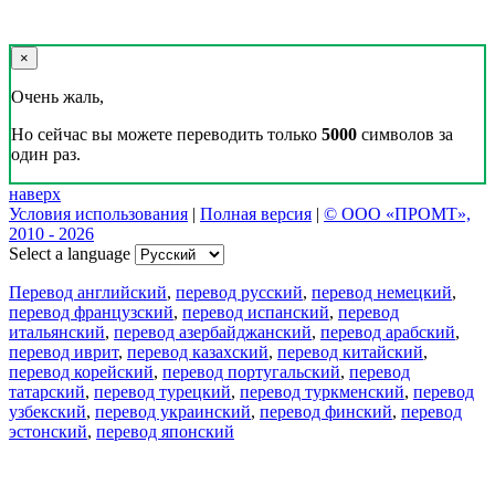
×
Очень жаль,
Но сейчас вы можете переводить только
5000
символов за
один раз.
наверх
Условия использования
|
Полная версия
|
© ООО «ПРОМТ»,
2010 - 2026
Select a language
Перевод английский
,
перевод русский
,
перевод немецкий
,
перевод французский
,
перевод испанский
,
перевод
итальянский
,
перевод азербайджанский
,
перевод арабский
,
перевод иврит
,
перевод казахский
,
перевод китайский
,
перевод корейский
,
перевод португальский
,
перевод
татарский
,
перевод турецкий
,
перевод туркменский
,
перевод
узбекский
,
перевод украинский
,
перевод финский
,
перевод
эстонский
,
перевод японский
Возможности