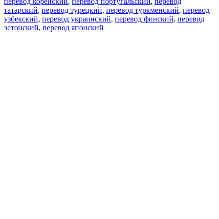
перевод корейский
,
перевод португальский
,
перевод
татарский
,
перевод турецкий
,
перевод туркменский
,
перевод
узбекский
,
перевод украинский
,
перевод финский
,
перевод
эстонский
,
перевод японский
Возможности
Перевод текста
Примеры употребления
Склонение и спряжение
Наш блог
Бесплатные приложения
PROMT.One для iOS
PROMT.One для Android
Предложения
Для разработчиков
Копировать текст
Копировать перевод