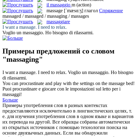
il
massaggio
m
(action)
massage
[ˈmæsɑ:ʒ]
глагол
Спряжение
massaged / massaged / massaging / massages
massaggiare
I want a
massage
. I need to relax.
Voglio un
massaggio
. Ho bisogno di rilassarmi.
Примеры предложений со словом
"massaging"
I want a
massage
. I need to relax.
Voglio un
massaggio
. Ho bisogno
di rilassarmi.
You can procrastinate and play with the settings on the
massage
bed!
Puoi procrastinare e giocare con le impostazioni sul letto per i
massaggi
!
Больше
Примеры употребления слов в разных контекстах
предоставляются исключительно в лингвистических целях, т.
е. для изучения употребления слов в одном языке и вариантов
их перевода на другой. Все образцы собраны автоматически
из открытых источников с помощью технологии поиска на
основе двуязычных данных. Если вы обнаружили