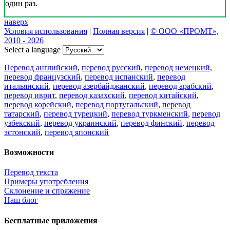
один раз.
наверх
Условия использования
|
Полная версия
|
© ООО «ПРОМТ»,
2010 - 2026
Select a language
Перевод английский
,
перевод русский
,
перевод немецкий
,
перевод французский
,
перевод испанский
,
перевод
итальянский
,
перевод азербайджанский
,
перевод арабский
,
перевод иврит
,
перевод казахский
,
перевод китайский
,
перевод корейский
,
перевод португальский
,
перевод
татарский
,
перевод турецкий
,
перевод туркменский
,
перевод
узбекский
,
перевод украинский
,
перевод финский
,
перевод
эстонский
,
перевод японский
Возможности
Перевод текста
Примеры употребления
Склонение и спряжение
Наш блог
Бесплатные приложения