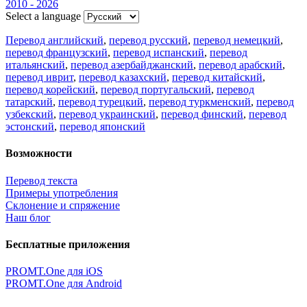
2010 - 2026
Select a language
Перевод английский
,
перевод русский
,
перевод немецкий
,
перевод французский
,
перевод испанский
,
перевод
итальянский
,
перевод азербайджанский
,
перевод арабский
,
перевод иврит
,
перевод казахский
,
перевод китайский
,
перевод корейский
,
перевод португальский
,
перевод
татарский
,
перевод турецкий
,
перевод туркменский
,
перевод
узбекский
,
перевод украинский
,
перевод финский
,
перевод
эстонский
,
перевод японский
Возможности
Перевод текста
Примеры употребления
Склонение и спряжение
Наш блог
Бесплатные приложения
PROMT.One для iOS
PROMT.One для Android