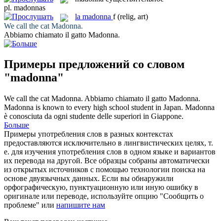
pl.
madonnas
la
madonna
f
(relig, art)
We call the cat
Madonna
.
Abbiamo chiamato il gatto
Madonna
.
Примеры предложений со словом
"madonna"
We call the cat
Madonna
.
Abbiamo chiamato il gatto
Madonna
.
Madonna
is known to every high school student in Japan.
Madonna
è conosciuta da ogni studente delle superiori in Giappone.
Больше
Примеры употребления слов в разных контекстах
предоставляются исключительно в лингвистических целях, т.
е. для изучения употребления слов в одном языке и вариантов
их перевода на другой. Все образцы собраны автоматически
из открытых источников с помощью технологии поиска на
основе двуязычных данных. Если вы обнаружили
орфографическую, пунктуационную или иную ошибку в
оригинале или переводе, используйте опцию "Сообщить о
проблеме" или
напишите нам