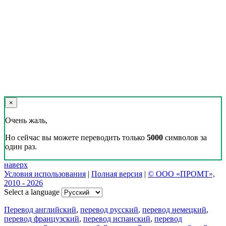
×
Очень жаль,
Но сейчас вы можете переводить только
5000
символов за
один раз.
наверх
Условия использования
|
Полная версия
|
© ООО «ПРОМТ»,
2010 - 2026
Select a language
Перевод английский
,
перевод русский
,
перевод немецкий
,
перевод французский
,
перевод испанский
,
перевод