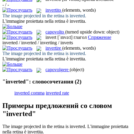
- / -
invertito
(elements, words)
The image projected in the retina is
inverted
.
L'immagine proiettata nella retina è
invertita
.
capovolto
(turned upside down: object)
invert
[ˈɪnvə:t]
глагол
Спряжение
inverted / inverted / inverting / inverts
invertire
(elements, words)
The image projected in the retina is
inverted
.
L'immagine proiettata nella retina è
invertita
.
capovolgere
(object)
"inverted": словосочетания
(2)
inverted comma
inverted rate
Примеры предложений со словом
"inverted"
The image projected in the retina is
inverted
.
L'immagine proiettata
nella retina è
invertita
.