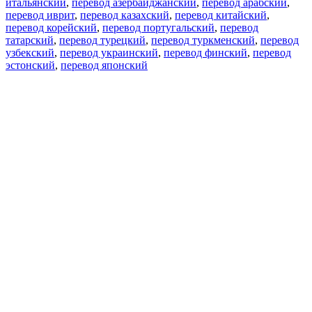
итальянский
,
перевод азербайджанский
,
перевод арабский
,
перевод иврит
,
перевод казахский
,
перевод китайский
,
перевод корейский
,
перевод португальский
,
перевод
татарский
,
перевод турецкий
,
перевод туркменский
,
перевод
узбекский
,
перевод украинский
,
перевод финский
,
перевод
эстонский
,
перевод японский
Возможности
Перевод текста
Примеры употребления
Склонение и спряжение
Наш блог
Бесплатные приложения
PROMT.One для iOS
PROMT.One для Android
Предложения
Для разработчиков